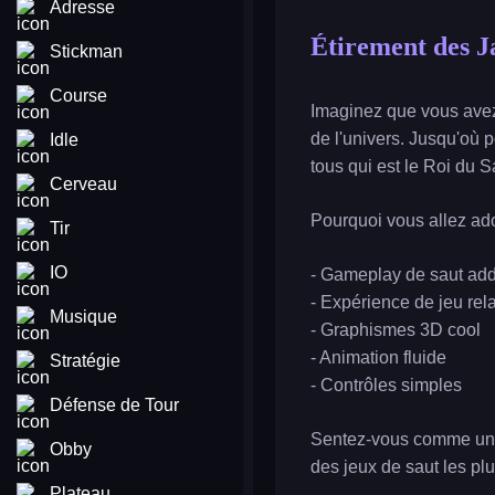
Adresse
Étirement des 
Stickman
Course
Imaginez que vous avez l
de l'univers. Jusqu'où 
Idle
tous qui est le Roi du S
Cerveau
Pourquoi vous allez ado
Tir
IO
- Gameplay de saut addi
- Expérience de jeu rel
Musique
- Graphismes 3D cool
- Animation fluide
Stratégie
- Contrôles simples
Défense de Tour
Sentez-vous comme un su
Obby
des jeux de saut les plu
Plateau