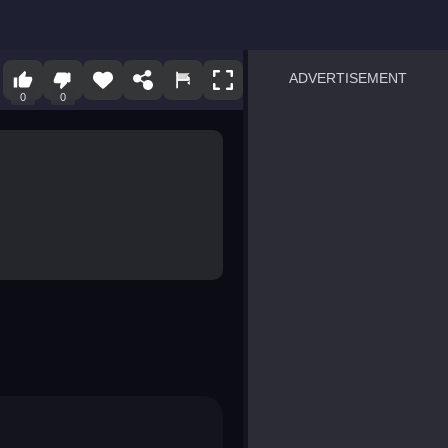
ADVERTISEMENT
0
0
sprunki
Blocky Blast!
smash it
notice the difference
temple run 2
spot the differences
silly sky
pirate heroes sea battles
market sort
super match find all pairs
roper
sausage flip
save the fish
zombie hunter survival
shape shifting race
nuts and bolts screw puzzl
8 ball billiards classic
ball racing 3d
block puzzle adventure
blumgi slime
breakoid
bricks breaker
bubble pop! puzzle game 
conquer us
uard
zombie plague
craft conflict
tampede
basket blitz
triple goods sort
bubble fall
tower bubble
pop jewels
pop the towers
candy pop blast
tiles hop
smash colors
dancing road
master chess