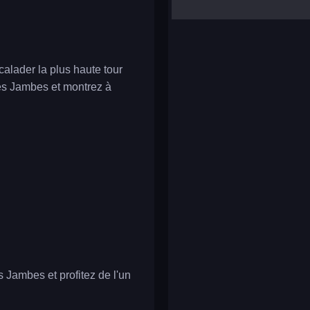
yalla ludo
reversi
klondike solitaire
calader la plus haute tour
des Jambes et montrez à
 Jambes et profitez de l'un