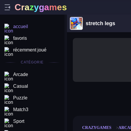
C
r
a
z
y
g
a
m
e
s
stretch legs
accueil
favoris
récemment joué
CATÉGORIE
Arcade
Casual
Puzzle
merge coin
fat to fit
stack defence
craft conf
Match3
Sport
CRAZYGAMES
ARCA