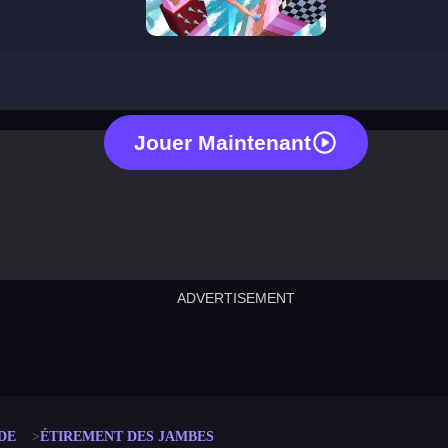
stretch legs
Jouer Maintenant
ADVERTISEMENT
cut the rope
neon tower
crown g
lict
subway surfers
rabbit samurai
rodeo s
DE
ÉTIREMENT DES JAMBES