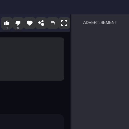
ADVERTISEMENT
0
0
sprunki
Blocky Blast!
smash it
notice the difference
temple run 2
spot the differences
silly sky
pirate heroes sea battles
market sort
super match find all pairs
roper
sausage flip
save the fish
zombie hunter survival
shape shifting race
nuts and bolts screw puzzl
8 ball billiards classic
ball racing 3d
block puzzle adventure
blumgi slime
breakoid
bricks breaker
bubble pop! puzzle game 
conquer us
uard
zombie plague
craft conflict
tampede
basket blitz
triple goods sort
bubble fall
tower bubble
pop jewels
pop the towers
candy pop blast
tiles hop
smash colors
dancing road
master chess