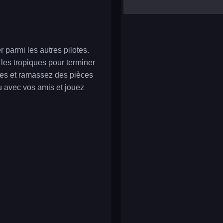
yalla ludo
reversi
klondike solitaire
 parmi les autres pilotes.
les tropiques pour terminer
ées et ramassez des pièces
u avec vos amis et jouez