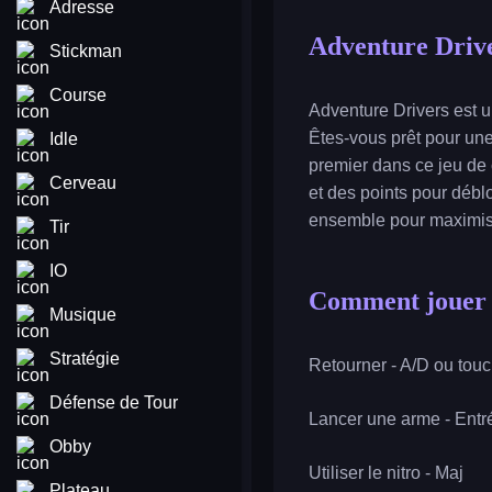
Adresse
Adventure Driv
Stickman
Course
Adventure Drivers est u
Êtes-vous prêt pour une
Idle
premier dans ce jeu de
Cerveau
et des points pour débl
ensemble pour maximiser
Tir
IO
Comment jouer 
Musique
Stratégie
Retourner - A/D ou tou
Défense de Tour
Lancer une arme - Entr
Obby
Utiliser le nitro - Maj
Plateau