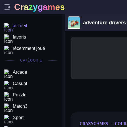
C
r
a
z
y
g
a
m
e
s
adventure drivers
accueil
favoris
récemment joué
CATÉGORIE
Arcade
Casual
Puzzle
merge coin
fat to fit
stack defence
craft conf
Match3
Sport
CRAZYGAMES
COUR