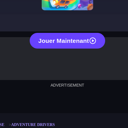
adventure drivers
Jouer Maintenant
ADVERTISEMENT
cut the rope
neon tower
crown g
lict
subway surfers
rabbit samurai
rodeo s
SE
ADVENTURE DRIVERS