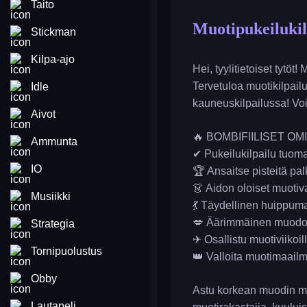
Taito
Muotipukeilukil
Stickman
Kilpa-ajo
Hei, tyylitietoiset tytöt
Tervetuloa muotikilpailu
Idle
kauneuskilpailussa! Voit
Aivot
🔥 BOMBIFIILISET OM
Ammunta
✔ Pukeilukilpailu tuomar
IO
🏆 Ansaitse pisteitä palk
👗 Aidon oloiset muotiva
Musiikki
💃 Täydellinen huippuma
💋 Äärimmäinen muodonm
Strategia
✈ Osallistu muotiviikoi
Tornipuolustus
👑 Valloita muotimaail
Obby
Astu korkean muodin maa
Lautapeli