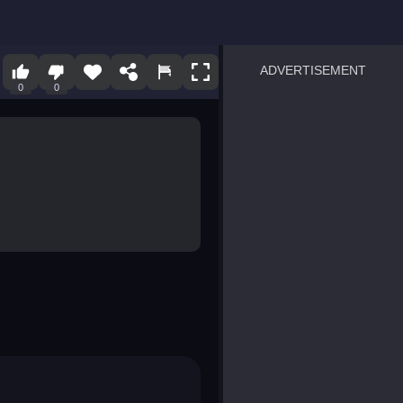
ADVERTISEMENT
0
0
sprunki
Blocky Blast!
smash it
notice the difference
temple run 2
spot the differences
silly sky
pirate heroes sea battles
market sort
super match find all pairs
roper
sausage flip
save the fish
zombie hunter survival
shape shifting race
nuts and bolts screw puzzl
8 ball billiards classic
ball racing 3d
block puzzle adventure
blumgi slime
breakoid
bricks breaker
bubble pop! puzzle game 
conquer us
uard
zombie plague
craft conflict
tampede
basket blitz
triple goods sort
bubble fall
tower bubble
pop jewels
pop the towers
candy pop blast
tiles hop
smash colors
dancing road
master chess