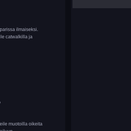
yalla ludo
reversi
klondike solitaire
 parissa ilmaiseksi.
le catwalkilla ja
o
ile muotoilla oikeita