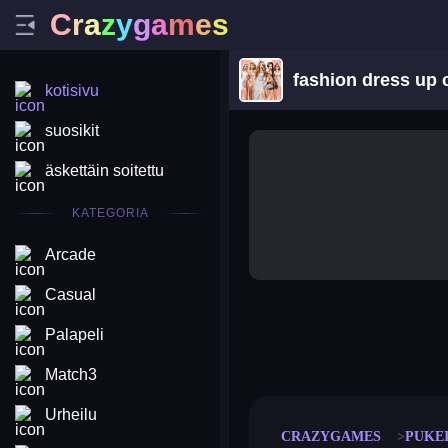
C
r
a
z
y
g
a
m
e
s
fashion dress up 
kotisivu
suosikit
äskettäin soitettu
KATEGORIA
Arcade
Casual
Palapeli
merge coin
fat to fit
stack defence
craft conf
Match3
Urheilu
CRAZYGAMES
PUKE