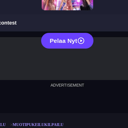
fashion dress up contest
contest
Pelaa Nyt
ADVERTISEMENT
cut the rope
neon tower
crown g
lict
subway surfers
rabbit samurai
rodeo s
ILU
MUOTIPUKEILUKILPAILU