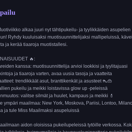
pailu
! Muotiviikko alkaa juuri nyt tähtipukeilu- ja tyylikkäiden asupelien
un! Ryhdy kuuluisaksi muotisuunnittelijaksi mallipeluissä, kävei
a ja kerää tiaaroja muotistallesi.
INAISUUDET 🔥:
eiden kanssa: muotisuunnittelija arvioi lookkisi ja tyylitajuasi
intoja ja tiaaroja varten, avaa uusia tasoja ja vaatteita
atteet: trendikkäät asut, branttikenkät ja asusteet 👠👜
llien pukeilu ja meikki loistavissa glow up -peleissä
uutos: valitse silmät ja huulet, kampaus ja meikki 💄
lle ympäri maailmaa: New York, Moskova, Pariisi, Lontoo, Milan
ma ja tule Miss Maailmaksi asupeluissä
ilmaan aidon oloisissa pukeilupeleissä tytöille verkossa. Koke