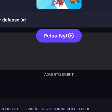
draw a path: tower defense 3d
r defense 3d
Pelaa Nyt
ADVERTISEMENT
cut the rope
neon tower
crown g
lict
subway surfers
rabbit samurai
rodeo s
IPUOLUSTUS
PIIRÄ POLKU: TORNIPUOLUSTUS 3D