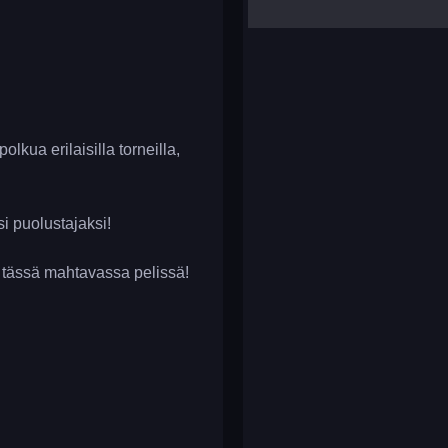
yalla ludo
reversi
klondike solitaire
olkua erilaisilla torneilla,
si puolustajaksi!
ua tässä mahtavassa pelissä!