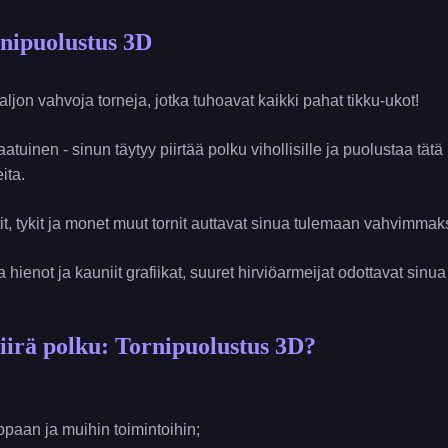
rnipuolustus 3D
ljon vahvoja torneja, jotka tuhoavat kaikki pahat tikku-ukot!
tuinen - sinun täytyy piirtää polku vihollisille ja puolustaa tätä p
ita.
tit, tykit ja monet muut tornit auttavat sinua tulemaan vahvimmak
a hienot ja kauniit grafiikat, suuret hirviöarmeijat odottavat sin
iirä polku: Tornipuolustus 3D?
uppaan ja muihin toimintoihin;