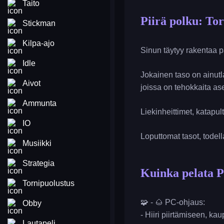
Taito
Piirä polku: To
Stickman
Kilpa-ajo
Sinun täytyy rakentaa pa
Idle
Jokainen taso on ainutlaa
Aivot
joissa on tehokkaita ase
Ammunta
Liekinheittimet, katapul
IO
Loputtomat tasot, todell
Musiikki
Strategia
Kuinka pelata P
Tornipuolustus
🧩 - 🌰 PC-ohjaus:
Obby
- Hiiri piirtämiseen, ka
Lautapeli