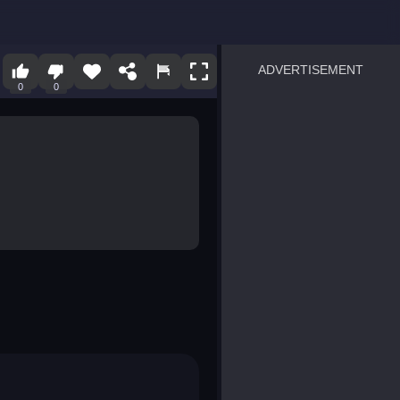
ADVERTISEMENT
0
0
sprunki
Blocky Blast!
smash it
notice the difference
temple run 2
spot the differences
silly sky
pirate heroes sea battles
market sort
super match find all pairs
roper
sausage flip
save the fish
zombie hunter survival
shape shifting race
nuts and bolts screw puzzl
8 ball billiards classic
ball racing 3d
block puzzle adventure
blumgi slime
breakoid
bricks breaker
bubble pop! puzzle game 
conquer us
uard
zombie plague
craft conflict
tampede
basket blitz
triple goods sort
bubble fall
tower bubble
pop jewels
pop the towers
candy pop blast
tiles hop
smash colors
dancing road
master chess