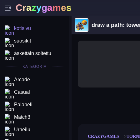
C
r
a
z
y
g
a
m
e
s
draw a path: towe
kotisivu
suosikit
äskettäin soitettu
KATEGORIA
Arcade
Casual
Palapeli
merge coin
fat to fit
stack defence
craft conf
Match3
Urheilu
CRAZYGAMES
TORN