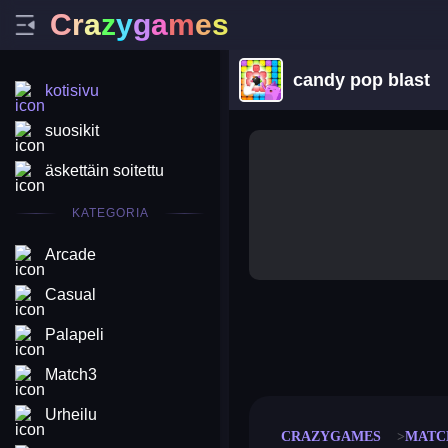
C
r
a
z
y
g
a
m
e
s
candy pop blast
kotisivu
suosikit
äskettäin soitettu
KATEGORIA
Arcade
Casual
Palapeli
merge coin
fat to fit
stack defence
craft conf
Match3
Urheilu
CRAZYGAMES
MATC