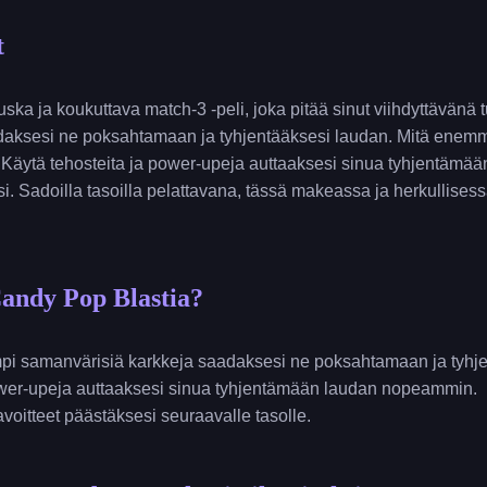
t
ka ja koukuttava match-3 -peli, joka pitää sinut viihdyttävänä t
adaksesi ne poksahtamaan ja tyhjentääksesi laudan. Mitä enemmä
 Käytä tehosteita ja power-upeja auttaaksesi sinua tyhjentämä
i. Sadoilla tasoilla pelattavana, tässä makeassa ja herkullises
andy Pop Blastia?
ampi samanvärisiä karkkeja saadaksesi ne poksahtamaan ja tyhj
power-upeja auttaaksesi sinua tyhjentämään laudan nopeammin.
avoitteet päästäksesi seuraavalle tasolle.