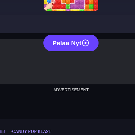
candy pop blast
Pelaa Nyt
ADVERTISEMENT
cut the rope
neon tower
crown g
lict
subway surfers
rabbit samurai
rodeo s
H3
CANDY POP BLAST