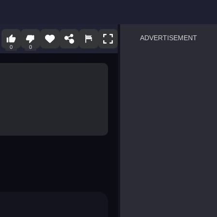
ADVERTISEMENT
0
0
sprunki
Blocky Blast!
smash it
notice the difference
temple run 2
spot the differences
silly sky
pirate heroes sea battles
market sort
super match find all pairs
roper
sausage flip
save the fish
zombie hunter survival
shape shifting race
nuts and bolts screw puzzl
8 ball billiards classic
ball racing 3d
block puzzle adventure
blumgi slime
breakoid
bricks breaker
bubble pop! puzzle game 
conquer us
uard
zombie plague
craft conflict
tampede
basket blitz
triple goods sort
bubble fall
tower bubble
pop jewels
pop the towers
candy pop blast
tiles hop
smash colors
dancing road
master chess