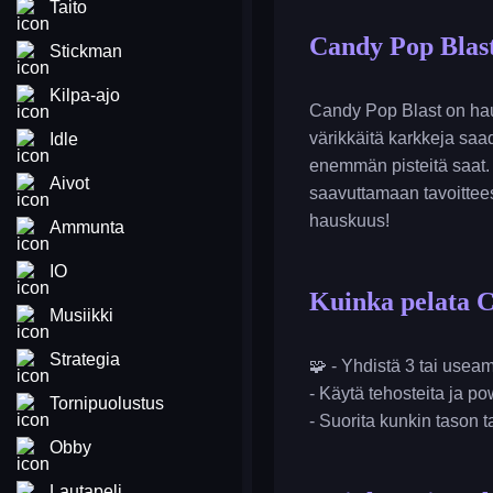
Taito
Candy Pop Blas
Stickman
Kilpa-ajo
Candy Pop Blast on haus
värikkäitä karkkeja sa
Idle
enemmän pisteitä saat.
Aivot
saavuttamaan tavoittees
hauskuus!
Ammunta
IO
Kuinka pelata C
Musiikki
Strategia
🧩 - Yhdistä 3 tai use
- Käytä tehosteita ja 
Tornipuolustus
- Suorita kunkin tason t
Obby
Lautapeli