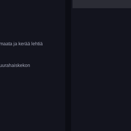
yalla ludo
reversi
klondike solitaire
 maata ja kerää lehtiä
 muurahaiskekon