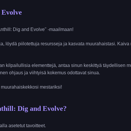
d Evolve
thill: Dig and Evolve" -maailmaan!
oja, löydä piilotettuja resursseja ja kasvata muurahaistasi. Kaiva
man kilpailullisia elementtejä, antaa sinun keskittyä täydellisen
vinen ohjaus ja viihtyisä kokemus odottavat sinua.
le muurahaiskekkosi mestariksi!
thill: Dig and Evolve?
lla asetetut tavoitteet.