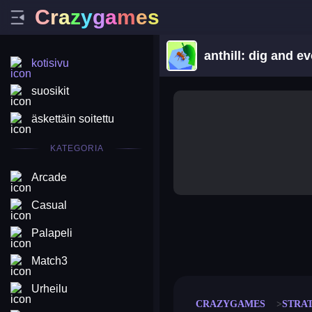
C
r
a
z
y
g
a
m
e
s
anthill: dig and e
kotisivu
suosikit
äskettäin soitettu
KATEGORIA
Arcade
Casual
Palapeli
merge coin
fat to fit
stack defence
craft conf
Match3
Urheilu
CRAZYGAMES
STRA