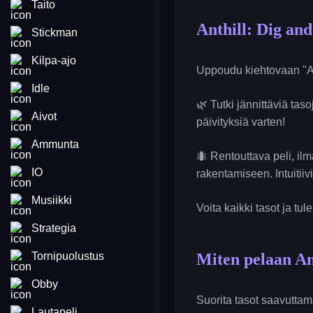
Taito
Anthill: Dig an
Stickman
Kilpa-ajo
Uppoudu kiehtovaan "An
Idle
🌿 Tutki jännittäviä tas
Aivot
päivityksiä varten!
Ammunta
🐜 Rentouttava peli, il
IO
rakentamiseen. Intuitii
Musiikki
Voita kaikki tasot ja tu
Strategia
Tornipuolustus
Miten pelaan An
Obby
Suorita tasot saavuttama
Lautapeli