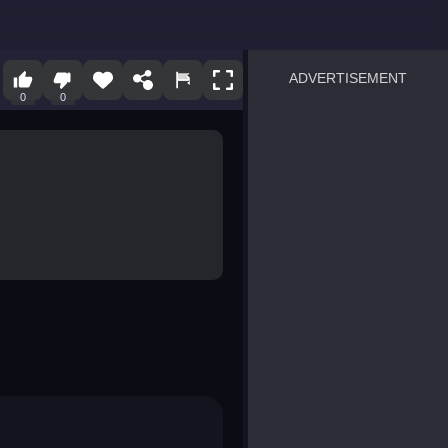
ADVERTISEMENT
0
0
sprunki
Blocky Blast!
smash it
notice the difference
temple run 2
spot the differences
silly sky
pirate heroes sea battles
market sort
super match find all pairs
roper
sausage flip
save the fish
zombie hunter survival
shape shifting race
nuts and bolts screw puzzl
8 ball billiards classic
ball racing 3d
block puzzle adventure
blumgi slime
breakoid
bricks breaker
bubble pop! puzzle game 
conquer us
uard
zombie plague
craft conflict
tampede
basket blitz
triple goods sort
bubble fall
tower bubble
pop jewels
pop the towers
candy pop blast
tiles hop
smash colors
dancing road
master chess