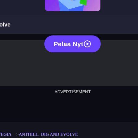
anthill: dig and evolve
volve
Pelaa Nyt
ADVERTISEMENT
cut the rope
neon tower
crown g
lict
subway surfers
rabbit samurai
rodeo s
TEGIA
ANTHILL: DIG AND EVOLVE