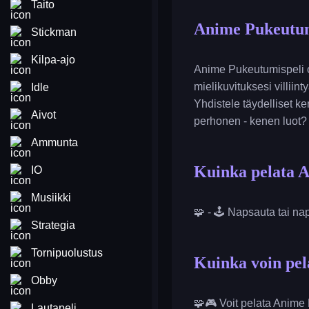
Taito
Anime Pukeutum
Stickman
Kilpa-ajo
Anime Pukeutumispeli o
mielikuvituksesi villii
Idle
Yhdistele täydelliset ken
Aivot
perhonen - kenen luot?
Ammunta
Kuinka pelata 
IO
Musiikki
🧩 - 🕹️ Napsauta tai na
Strategia
Tornipuolustus
Kuinka voin pel
Obby
🧩🎮 Voit pelata Anime
Lautapeli