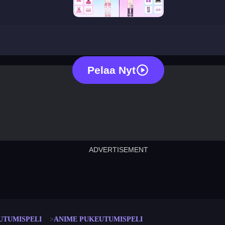
anime dress up
Pelaa Nyt
ADVERTISEMENT
cut the rope
neon tower
crown g
lict
subway surfers
rabbit samurai
rodeo s
UTUMISPELI
ANIME PUKEUTUMISPELI