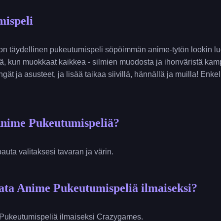
ispeli
n täydellinen pukeutumispeli söpöimmän anime-tytön lookin l
ntyä, kun muokkaat kaikkea - silmien muodosta ja ihonväristä kam
gät ja asusteet, ja lisää taikaa siivillä, hännällä ja muilla! Enke
Anime Pukeutumispeliä?
pauta valitaksesi tavaran ja värin.
ata Anime Pukeutumispeliä ilmaiseksi?
 Pukeutumispeliä ilmaiseksi Crazygames.