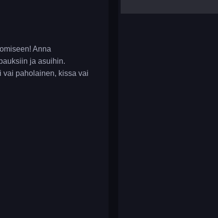
yalla ludo
reversi
klondike solitaire
uomiseen! Anna
pauksiin ja asuihin.
li vai paholainen, kissa vai