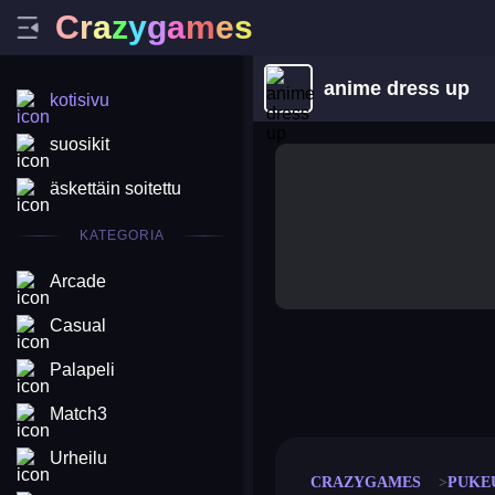
C
r
a
z
y
g
a
m
e
s
anime dress up
kotisivu
suosikit
äskettäin soitettu
KATEGORIA
Arcade
Casual
Palapeli
merge coin
fat to fit
stack defence
craft conf
Match3
Urheilu
CRAZYGAMES
PUKE