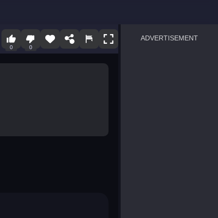
ADVERTISEMENT
0
0
sprunki
Blocky Blast!
smash it
notice the difference
temple run 2
spot the differences
silly sky
pirate heroes sea battles
market sort
super match find all pairs
roper
sausage flip
save the fish
zombie hunter survival
shape shifting race
nuts and bolts screw puzzl
8 ball billiards classic
ball racing 3d
block puzzle adventure
blumgi slime
breakoid
bricks breaker
bubble pop! puzzle game 
conquer us
uard
zombie plague
craft conflict
tampede
basket blitz
triple goods sort
bubble fall
tower bubble
pop jewels
pop the towers
candy pop blast
tiles hop
smash colors
dancing road
master chess