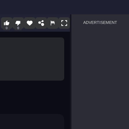
ADVERTISEMENT
0
0
sprunki
Blocky Blast!
smash it
notice the difference
temple run 2
spot the differences
silly sky
pirate heroes sea battles
market sort
super match find all pairs
roper
sausage flip
save the fish
zombie hunter survival
shape shifting race
nuts and bolts screw puzzl
8 ball billiards classic
ball racing 3d
block puzzle adventure
blumgi slime
breakoid
bricks breaker
bubble pop! puzzle game 
conquer us
uard
zombie plague
craft conflict
tampede
basket blitz
triple goods sort
bubble fall
tower bubble
pop jewels
pop the towers
candy pop blast
tiles hop
smash colors
dancing road
master chess