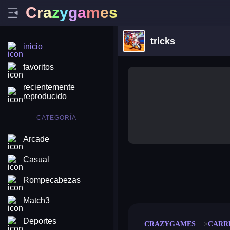
C
r
a
z
y
g
a
m
e
s
tricks
inicio
favoritos
recientemente
reproducido
CATEGORÍA
Arcade
Casual
merge coin
fat to fit
Rompecabezas
stack defence
craft conf
Match3
Deportes
CRAZYGAMES
CARR