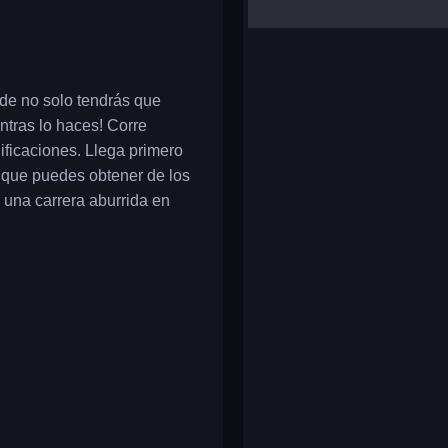
yalla ludo
reversi
klondike solitaire
nde no solo tendrás que
ntras lo haces! Corre
nificaciones. Llega primero
s que puedes obtener de los
 una carrera aburrida en