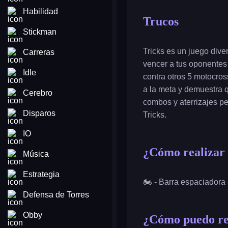
Habilidad
Trucos
Stickman
Tricks es un juego dive
Carreras
vencer a tus oponentes 
Idle
contra otros 5 motocros
a la meta y demuestra q
Cerebro
combos y aterrizajes p
Disparos
Tricks.
IO
¿Cómo realizar 
Música
Estrategia
🏍️ - Barra espaciadora 
Defensa de Torres
Obby
¿Cómo puedo rea