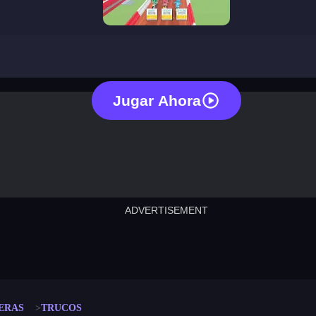
tricks
Jugar Ahora
ADVERTISEMENT
cut the rope
neon tower
crown g
lict
subway surfers
rabbit samurai
rodeo s
ERAS
TRUCOS