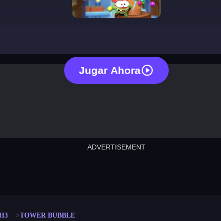
tower bubble
Jugar Ahora
ADVERTISEMENT
cut the rope
neon tower
crown g
lict
subway surfers
rabbit samurai
rodeo s
H3
TOWER BUBBLE