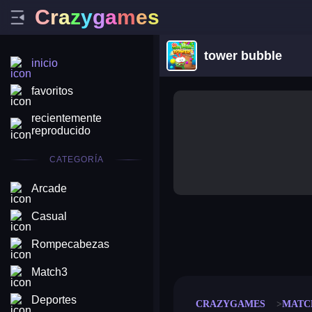
C
r
a
z
y
g
a
m
e
s
tower bubble
inicio
favoritos
recientemente
reproducido
CATEGORÍA
Arcade
Casual
merge coin
fat to fit
Rompecabezas
stack defence
craft conf
Match3
Deportes
CRAZYGAMES
MATC