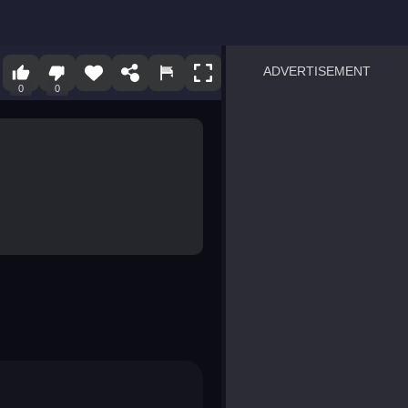
ADVERTISEMENT
0
0
sprunki
Blocky Blast!
smash it
notice the difference
temple run 2
spot the differences
silly sky
pirate heroes sea battles
market sort
super match find all pairs
roper
sausage flip
save the fish
zombie hunter survival
shape shifting race
nuts and bolts screw puzzl
8 ball billiards classic
ball racing 3d
block puzzle adventure
blumgi slime
breakoid
bricks breaker
bubble pop! puzzle game 
conquer us
uard
zombie plague
craft conflict
tampede
basket blitz
triple goods sort
bubble fall
tower bubble
pop jewels
pop the towers
candy pop blast
tiles hop
smash colors
dancing road
master chess