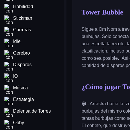
Habilidad
Tower Bubble
Stickman
Sigue a Om Nom a travé
Carreras
burbujas. Solo conecta 
Idle
una estrella la recolect
clasificación. Incluso p
Cerebro
como sea posible. ¡Así 
Disparos
cantidad de disparos po
IO
¿Cómo jugar To
Música
Estrategia
🔵 - Arrastra hacia la i
Defensa de Torres
burbujas del mismo colo
tantas burbujas como s
Obby
El cohete, que destruye 