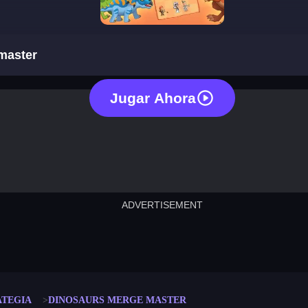
dinosaurs merge master
master
Jugar Ahora
ADVERTISEMENT
cut the rope
neon tower
crown g
lict
subway surfers
rabbit samurai
rodeo s
ATEGIA
DINOSAURS MERGE MASTER