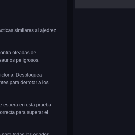
yalla ludo
reversi
klondike solitaire
ticas similares al ajedrez
contra oleadas de
saurios peligrosos.
victoria. Desbloquea
tes para derrotar a los
 te espera en esta prueba
correcta para superar el
 para todas las edades.