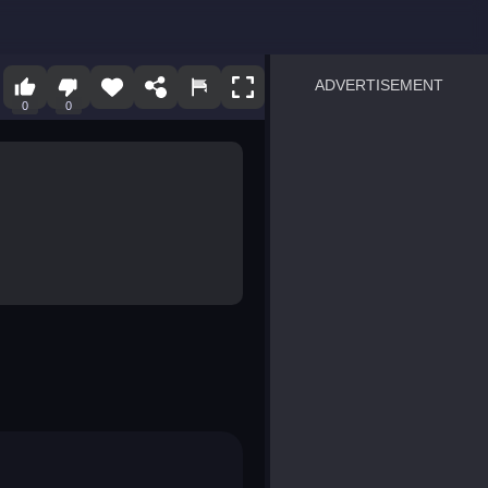
ADVERTISEMENT
0
0
sprunki
Blocky Blast!
smash it
notice the difference
temple run 2
spot the differences
silly sky
pirate heroes sea battles
market sort
super match find all pairs
roper
sausage flip
save the fish
zombie hunter survival
shape shifting race
nuts and bolts screw puzzl
8 ball billiards classic
ball racing 3d
block puzzle adventure
blumgi slime
breakoid
bricks breaker
bubble pop! puzzle game 
conquer us
uard
zombie plague
craft conflict
tampede
basket blitz
triple goods sort
bubble fall
tower bubble
pop jewels
pop the towers
candy pop blast
tiles hop
smash colors
dancing road
master chess