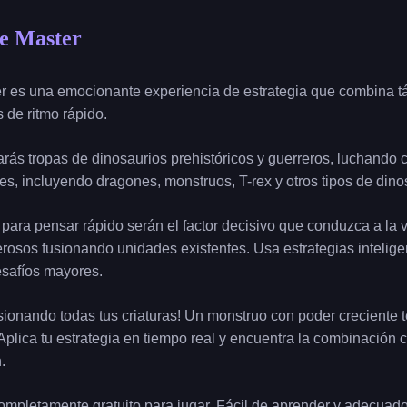
e Master
 es una emocionante experiencia de estrategia que combina tác
 de ritmo rápido.
rás tropas de dinosaurios prehistóricos y guerreros, luchando 
, incluyendo dragones, monstruos, T-rex y otros tipos de dino
 para pensar rápido serán el factor decisivo que conduzca a la 
sos fusionando unidades existentes. Usa estrategias inteligen
safíos mayores.
 fusionando todas tus criaturas! Un monstruo con poder creciente
 Aplica tu estrategia en tiempo real y encuentra la combinación 
.
ompletamente gratuito para jugar. Fácil de aprender y adecuado