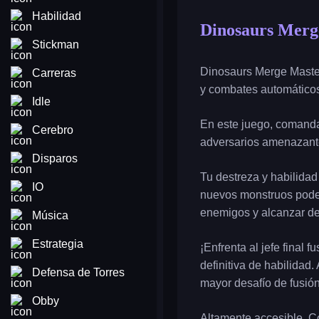
Habilidad
Dinosaurs Merg
Stickman
Dinosaurs Merge Master
Carreras
y combates automáticos
Idle
En este juego, comanda
Cerebro
adversarios amenazantes
Disparos
Tu destreza y habilidad
IO
nuevos monstruos podero
enemigos y alcanzar de
Música
Estrategia
¡Enfrenta al jefe final
definitiva de habilidad.
Defensa de Torres
mayor desafío de fusión
Obby
Altamente accesible. C