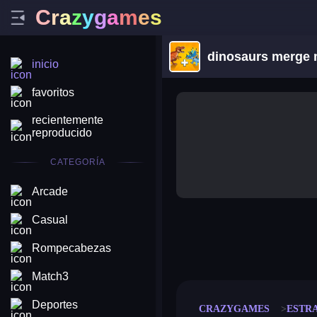
C
r
a
z
y
g
a
m
e
s
dinosaurs merge 
inicio
favoritos
recientemente
reproducido
CATEGORÍA
Arcade
Casual
merge coin
fat to fit
Rompecabezas
stack defence
craft conf
Match3
Deportes
CRAZYGAMES
ESTR