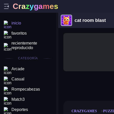
C
r
a
z
y
g
a
m
e
s
cat room blast
inicio
favoritos
recientemente
reproducido
CATEGORÍA
Arcade
Casual
merge coin
fat to fit
Rompecabezas
stack defence
craft conf
Match3
Deportes
CRAZYGAMES
PUZZ