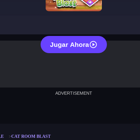
cat room blast
Jugar Ahora
ADVERTISEMENT
cut the rope
neon tower
crown g
lict
subway surfers
rabbit samurai
rodeo s
LE
CAT ROOM BLAST