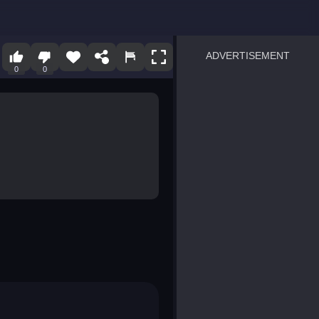
ADVERTISEMENT
0
0
sprunki
Blocky Blast!
smash it
notice the difference
temple run 2
spot the differences
silly sky
pirate heroes sea battles
market sort
super match find all pairs
roper
sausage flip
save the fish
zombie hunter survival
shape shifting race
nuts and bolts screw puzzl
8 ball billiards classic
ball racing 3d
block puzzle adventure
blumgi slime
breakoid
bricks breaker
bubble pop! puzzle game 
conquer us
uard
zombie plague
craft conflict
tampede
basket blitz
triple goods sort
bubble fall
tower bubble
pop jewels
pop the towers
candy pop blast
tiles hop
smash colors
dancing road
master chess