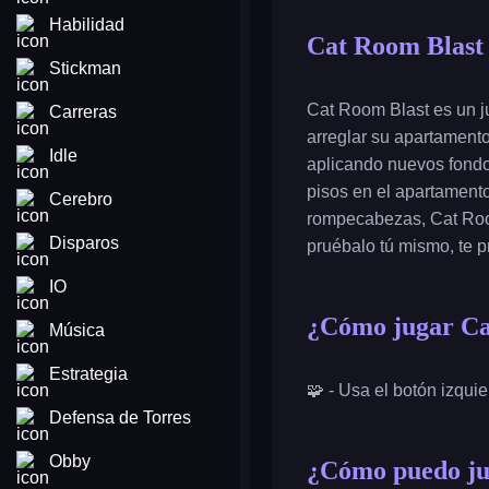
Habilidad
Cat Room Blast
Stickman
Cat Room Blast es un j
Carreras
arreglar su apartament
Idle
aplicando nuevos fondo
pisos en el apartament
Cerebro
rompecabezas, Cat Room
Disparos
pruébalo tú mismo, te p
IO
¿Cómo jugar Ca
Música
Estrategia
🧩 - Usa el botón izqui
Defensa de Torres
Obby
¿Cómo puedo ju