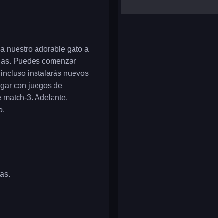
yalla ludo
reversi
klondike solitaire
a nuestro adorable gato a
rias. Puedes comenzar
incluso instalarás nuevos
ogar con juegos de
 match-3. Adelante,
o.
as.