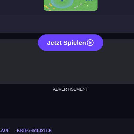
war master
Jetzt Spielen
ADVERTISEMENT
cut the rope
neon tower
crown g
lict
subway surfers
rabbit samurai
rodeo s
LAUF
KRIEGSMEISTER