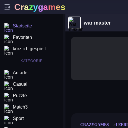
C
r
a
z
y
g
a
m
e
s
war master
Startseite
Favoriten
kürzlich gespielt
KATEGORIE
Arcade
Casual
Puzzle
merge coin
fat to fit
stack defence
craft conf
Match3
Sport
CRAZYGAMES
LEER