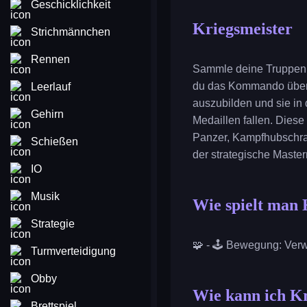
Geschicklichkeit
Kriegsmeister
Strichmännchen
Rennen
Sammle deine Truppen u
du das Kommando über e
Leerlauf
auszubilden und sie in
Gehirn
Medaillen fallen. Diese
Panzer, Kampfhubschrau
Schießen
der strategische Maste
IO
Musik
Wie spielt man 
Strategie
🧩 - 🕹️ Bewegung: Ver
Turmverteidigung
Obby
Wie kann ich Kr
Brettspiel