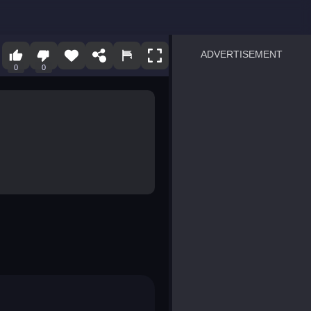
ADVERTISEMENT
0
0
sprunki
Blocky Blast!
smash it
notice the difference
temple run 2
spot the differences
silly sky
pirate heroes sea battles
market sort
super match find all pairs
roper
sausage flip
save the fish
zombie hunter survival
shape shifting race
nuts and bolts screw puzzl
8 ball billiards classic
ball racing 3d
block puzzle adventure
blumgi slime
breakoid
bricks breaker
bubble pop! puzzle game 
conquer us
uard
zombie plague
craft conflict
tampede
basket blitz
triple goods sort
bubble fall
tower bubble
pop jewels
pop the towers
candy pop blast
tiles hop
smash colors
dancing road
master chess