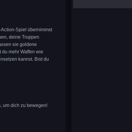
yalla ludo
reversi
klondike solitaire
e-Action-Spiel übernimmst
uen, deine Truppen
assen sie goldene
st du mehr Waffen wie
nsetzen kannst. Bist du
s, um dich zu bewegen!