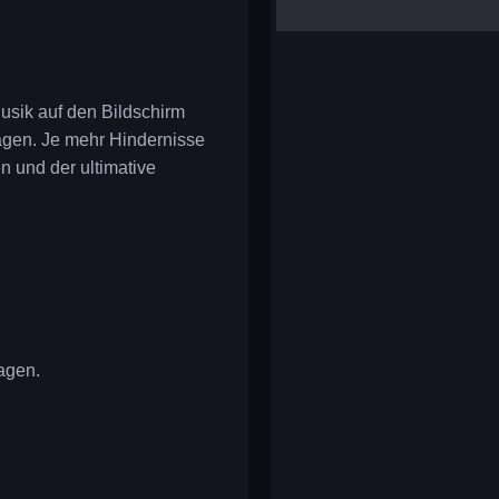
yalla ludo
reversi
klondike solitaire
usik auf den Bildschirm
lagen. Je mehr Hindernisse
n und der ultimative
lagen.