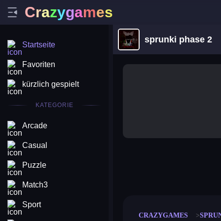
C
r
a
z
y
g
a
m
e
s
sprunki phase 2
Startseite
Favoriten
kürzlich gespielt
KATEGORIE
Arcade
Casual
Puzzle
merge coin
fat to fit
stack defence
craft conf
Match3
Sport
CRAZYGAMES
SPRU