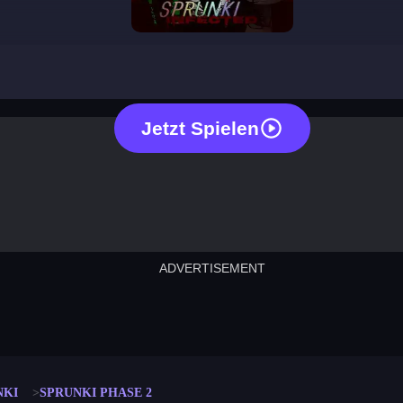
sprunki phase 2
Jetzt Spielen
ADVERTISEMENT
cut the rope
neon tower
crown g
lict
subway surfers
rabbit samurai
rodeo s
NKI
SPRUNKI PHASE 2