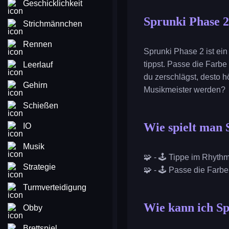
Geschicklichkeit
Sprunki Phase 2
Strichmännchen
Rennen
Sprunki Phase 2 ist ei
tippst. Passe die Farb
Leerlauf
du zerschlägst, desto h
Gehirn
Musikmeister werden?
Schießen
Wie spielt man 
IO
Musik
🧩 - 🕹️ Tippe im Rhyth
Strategie
🧩 - 🕹️ Passe die Farb
Turmverteidigung
Wie kann ich Sp
Obby
Brettspiel