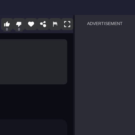
ADVERTISEMENT
0
0
sprunki
Blocky Blast!
smash it
notice the difference
temple run 2
spot the differences
silly sky
pirate heroes sea battles
market sort
super match find all pairs
roper
sausage flip
save the fish
zombie hunter survival
shape shifting race
nuts and bolts screw puzzl
8 ball billiards classic
ball racing 3d
block puzzle adventure
blumgi slime
breakoid
bricks breaker
bubble pop! puzzle game 
conquer us
uard
zombie plague
craft conflict
tampede
basket blitz
triple goods sort
bubble fall
tower bubble
pop jewels
pop the towers
candy pop blast
tiles hop
smash colors
dancing road
master chess