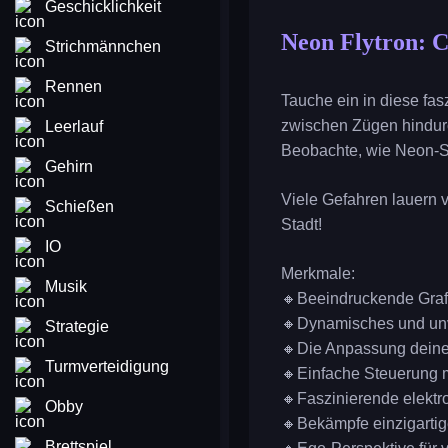
Geschicklichkeit
Neon Flytron: 
Strichmännchen
Rennen
Tauche ein in diese fa
zwischen Zügen hindurc
Leerlauf
Beobachte, wie Neon-Sc
Gehirn
Viele Gefahren lauern v
Schießen
Stadt!
IO
Merkmale:
Musik
🔸Beeindruckende Grafi
🔸Dynamisches und unv
Strategie
🔸Die Anpassung deines 
Turmverteidigung
🔸Einfache Steuerung mi
🔸Faszinierende elektro
Obby
🔸Bekämpfe einzigartig
Brettspiel