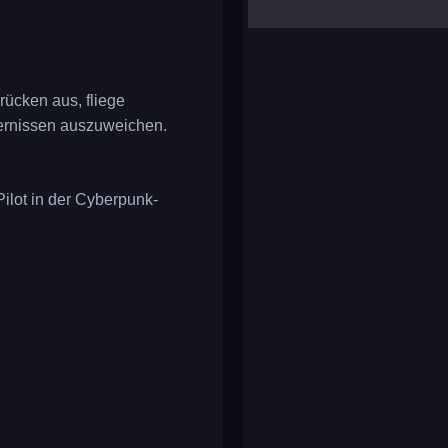
yalla ludo
reversi
klondike solitaire
ücken aus, fliege
dernissen auszuweichen.
Pilot in der Cyberpunk-