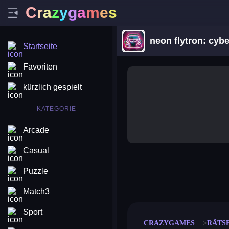
C
r
a
z
y
g
a
m
e
s
neon flytron: cyb
Startseite
Favoriten
kürzlich gespielt
KATEGORIE
Arcade
Casual
Puzzle
merge coin
fat to fit
stack defence
craft conf
Match3
Sport
CRAZYGAMES
RÄTS