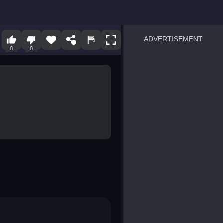
ADVERTISEMENT
0
0
sprunki
Blocky Blast!
smash it
notice the difference
temple run 2
spot the differences
silly sky
pirate heroes sea battles
market sort
super match find all pairs
roper
sausage flip
save the fish
zombie hunter survival
shape shifting race
nuts and bolts screw puzzl
8 ball billiards classic
ball racing 3d
block puzzle adventure
blumgi slime
breakoid
bricks breaker
bubble pop! puzzle game 
conquer us
uard
zombie plague
craft conflict
tampede
basket blitz
triple goods sort
bubble fall
tower bubble
pop jewels
pop the towers
candy pop blast
tiles hop
smash colors
dancing road
master chess