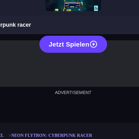
neon flytron: cyberpunk racer
erpunk racer
Jetzt Spielen
ADVERTISEMENT
cut the rope
neon tower
crown g
lict
subway surfers
rabbit samurai
rodeo s
EL
NEON FLYTRON: CYBERPUNK RACER