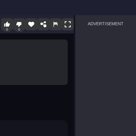
ADVERTISEMENT
0
0
sprunki
Blocky Blast!
smash it
notice the difference
temple run 2
spot the differences
silly sky
pirate heroes sea battles
market sort
super match find all pairs
roper
sausage flip
save the fish
zombie hunter survival
shape shifting race
nuts and bolts screw puzzl
8 ball billiards classic
ball racing 3d
block puzzle adventure
blumgi slime
breakoid
bricks breaker
bubble pop! puzzle game 
conquer us
uard
zombie plague
craft conflict
tampede
basket blitz
triple goods sort
bubble fall
tower bubble
pop jewels
pop the towers
candy pop blast
tiles hop
smash colors
dancing road
master chess