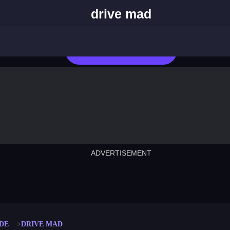
drive mad
Jetzt Spielen
ADVERTISEMENT
cut the rope
neon tower
crown g
lict
subway surfers
rabbit samurai
rodeo s
DE
DRIVE MAD