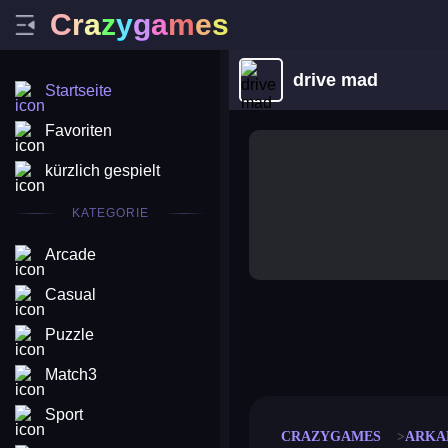
C
r
a
z
y
g
a
m
e
s
drive mad
Startseite
Favoriten
kürzlich gespielt
KATEGORIE
Arcade
Casual
Puzzle
merge coin
fat to fit
stack defence
craft conf
Match3
Sport
CRAZYGAMES
ARKA