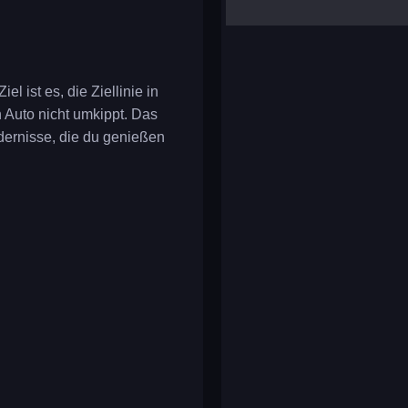
yalla ludo
reversi
klondike solitaire
l ist es, die Ziellinie in
 Auto nicht umkippt. Das
ndernisse, die du genießen