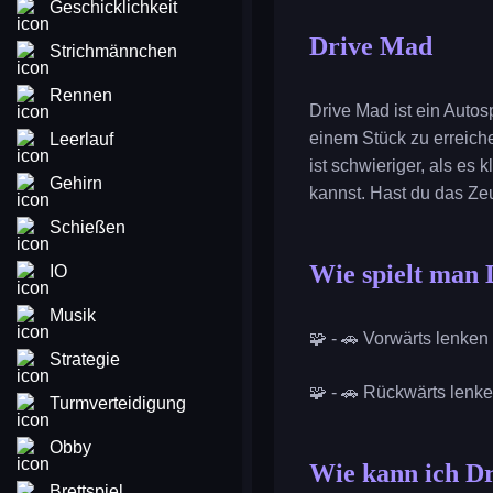
Geschicklichkeit
Drive Mad
Strichmännchen
Rennen
Drive Mad ist ein Autosp
einem Stück zu erreich
Leerlauf
ist schwieriger, als es
Gehirn
kannst. Hast du das Ze
Schießen
Wie spielt man
IO
Musik
🧩 - 🚗 Vorwärts lenken 
Strategie
🧩 - 🚗 Rückwärts lenken
Turmverteidigung
Obby
Wie kann ich Dr
Brettspiel