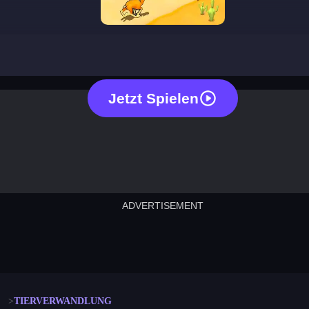
animal shifting
Jetzt Spielen
ADVERTISEMENT
cut the rope
neon tower
crown g
lict
subway surfers
rabbit samurai
rodeo s
TIERVERWANDLUNG