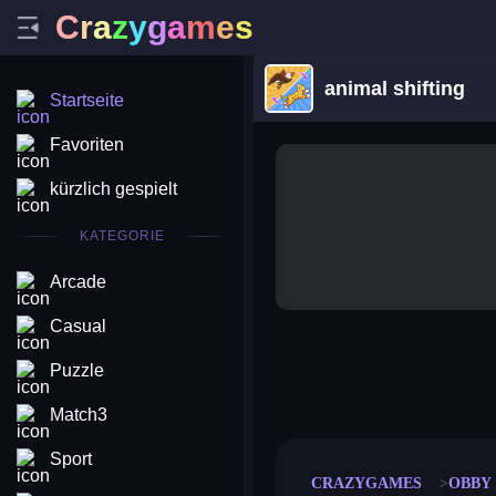
C
r
a
z
y
g
a
m
e
s
animal shifting
Startseite
Favoriten
kürzlich gespielt
KATEGORIE
Arcade
Casual
Puzzle
merge coin
fat to fit
stack defence
craft conf
Match3
Sport
CRAZYGAMES
OBBY