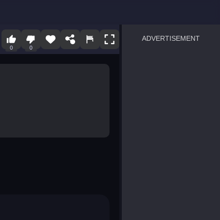
ADVERTISEMENT
0
0
sprunki
Blocky Blast!
smash it
notice the difference
temple run 2
spot the differences
silly sky
pirate heroes sea battles
market sort
super match find all pairs
roper
sausage flip
save the fish
zombie hunter survival
shape shifting race
nuts and bolts screw puzzl
8 ball billiards classic
ball racing 3d
block puzzle adventure
blumgi slime
breakoid
bricks breaker
bubble pop! puzzle game 
conquer us
uard
zombie plague
craft conflict
tampede
basket blitz
triple goods sort
bubble fall
tower bubble
pop jewels
pop the towers
candy pop blast
tiles hop
smash colors
dancing road
master chess