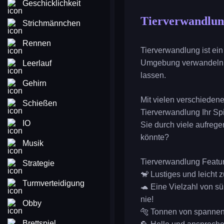
Geschicklichkeit
Tierverwandlu
Strichmännchen
Rennen
Tierverwandlung ist ein
Umgebung verwandeln m
Leerlauf
lassen.
Gehirn
Mit vielen verschieden
Schießen
Tierverwandlung Ihr Sp
IO
Sie durch viele aufreg
könnte?
Musik
Tierverwandlung Featu
Strategie
🐒 Lustiges und leicht 
Turmverteidigung
🐢 Eine Vielzahl von sü
nie!
Obby
🐅 Tonnen von spannen
Brettspiel