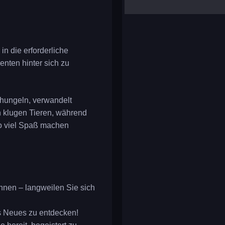
yalla ludo
reversi
klondike solitaire
in die erforderliche
nten hinter sich zu
chungeln, verwandelt
n klugen Tieren, während
so viel Spaß machen
önnen – langweilen Sie sich
s Neues zu entdecken!