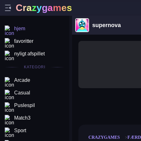
C
r
a
z
y
g
a
m
e
s
supernova
hjem
favoritter
nyligt afspillet
KATEGORI
Arcade
Casual
Puslespil
merge coin
fat to fit
stack defence
craft conf
Match3
Sport
CRAZYGAMES
FÆRD