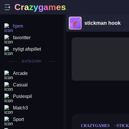
C
r
a
z
y
g
a
m
e
s
stickman hook
hjem
favoritter
nyligt afspillet
KATEGORI
Arcade
Casual
Puslespil
merge coin
fat to fit
stack defence
craft conf
Match3
Sport
CRAZYGAMES
STIC