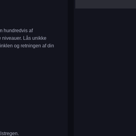
yalla ludo
reversi
klondike solitaire
m hundredvis af
e niveauer. Lås unikke
nklen og retningen af din
ålstregen.