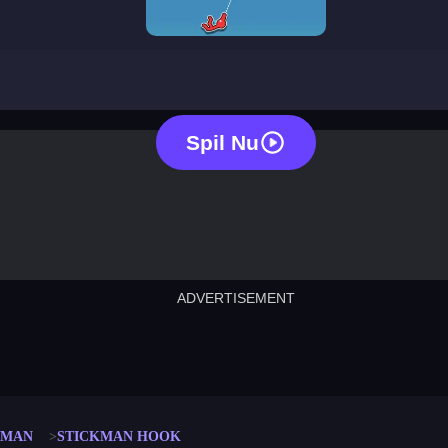
stickman hook
Spil Nu
ADVERTISEMENT
cut the rope
neon tower
crown g
lict
subway surfers
rabbit samurai
rodeo s
KMAN
STICKMAN HOOK