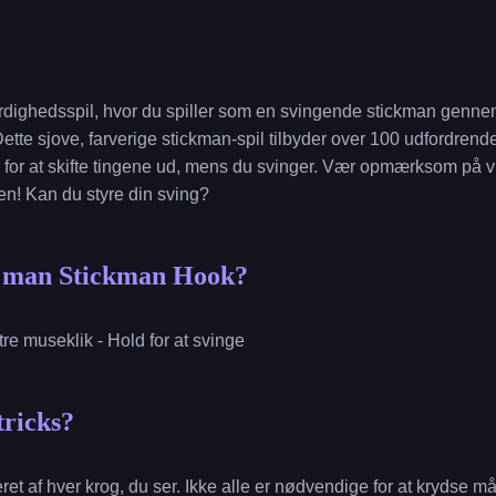
rdighedsspil, hvor du spiller som en svingende stickman genne
ette sjove, farverige stickman-spil tilbyder over 100 udfordrend
 for at skifte tingene ud, mens du svinger. Vær opmærksom på vi
gen! Kan du styre din sving?
r man Stickman Hook?
re museklik - Hold for at svinge
tricks?
heret af hver krog, du ser. Ikke alle er nødvendige for at krydse m