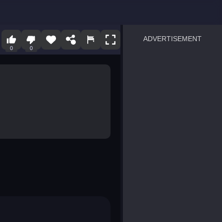
ADVERTISEMENT
0
0
sprunki
Blocky Blast!
smash it
notice the difference
temple run 2
spot the differences
silly sky
pirate heroes sea battles
market sort
super match find all pairs
roper
sausage flip
save the fish
zombie hunter survival
shape shifting race
nuts and bolts screw puzzl
8 ball billiards classic
ball racing 3d
block puzzle adventure
blumgi slime
breakoid
bricks breaker
bubble pop! puzzle game 
conquer us
uard
zombie plague
craft conflict
tampede
basket blitz
triple goods sort
bubble fall
tower bubble
pop jewels
pop the towers
candy pop blast
tiles hop
smash colors
dancing road
master chess