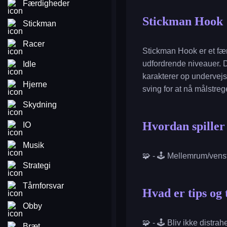
Færdigheder
Stickman Hook
Stickman
Racer
Stickman Hook er et fæ
udfordrende niveauer. D
Idle
karakterer op undervejs
Hjerne
sving for at nå målstre
Skydning
Hvordan spille
IO
Musik
🧩 - 🕹️ Mellemrum/venst
Strategi
Tårnforsvar
Hvad er tips og 
Obby
🧩 - 🕹️ Bliv ikke distra
Bræt