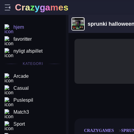
C
r
a
z
y
g
a
m
e
s
sprunki hallowee
hjem
favoritter
nyligt afspillet
KATEGORI
Arcade
Casual
Puslespil
merge coin
fat to fit
stack defence
craft conf
Match3
Sport
CRAZYGAMES
SPRU