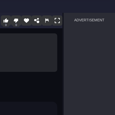
ADVERTISEMENT
0
0
sprunki
Blocky Blast!
smash it
notice the difference
temple run 2
spot the differences
silly sky
pirate heroes sea battles
market sort
super match find all pairs
roper
sausage flip
save the fish
zombie hunter survival
shape shifting race
nuts and bolts screw puzzl
8 ball billiards classic
ball racing 3d
block puzzle adventure
blumgi slime
breakoid
bricks breaker
bubble pop! puzzle game 
conquer us
uard
zombie plague
craft conflict
tampede
basket blitz
triple goods sort
bubble fall
tower bubble
pop jewels
pop the towers
candy pop blast
tiles hop
smash colors
dancing road
master chess