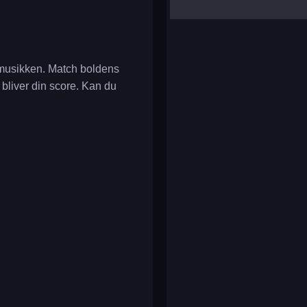
yalla ludo
reversi
klondike solitaire
l musikken. Match boldens
 bliver din score. Kan du