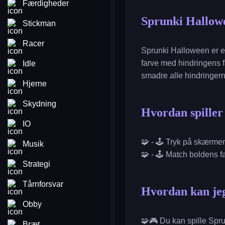
Færdigheder
Sprunki Hallow
Stickman
Racer
Sprunki Halloween er et
farve med hindringens fa
Idle
smadre alle hindringer
Hjerne
Skydning
Hvordan spille
IO
🧩 - 🕹️ Tryk på skærmen 
Musik
🧩 - 🕹️ Match boldens 
Strategi
Tårnforsvar
Hvordan kan jeg
Obby
🧩🎮 Du kan spille Spr
Bræt