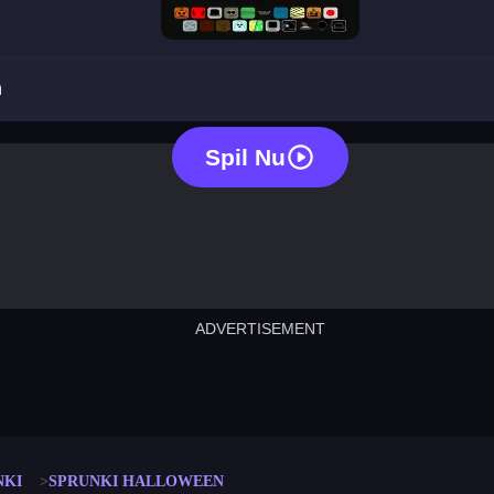
sprunki halloween
n
Spil Nu
ADVERTISEMENT
cut the rope
neon tower
crown g
lict
subway surfers
rabbit samurai
rodeo s
NKI
SPRUNKI HALLOWEEN