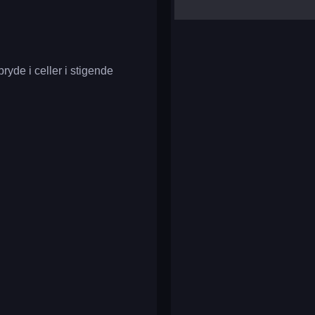
yalla ludo
reversi
klondike solitaire
ryde i celler i stigende