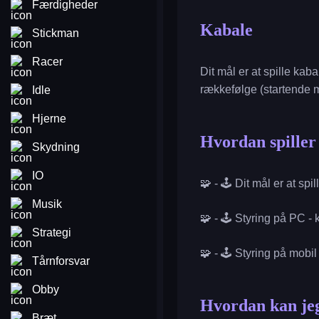
Færdigheder
Kabale
Stickman
Racer
Dit mål er at spille kab
rækkefølge (startende 
Idle
Hjerne
Hvordan spille
Skydning
IO
🧩 - 🕹️ Dit mål er at spi
Musik
🧩 - 🕹️ Styring på PC -
Strategi
🧩 - 🕹️ Styring på mobi
Tårnforsvar
Obby
Hvordan kan jeg
Bræt