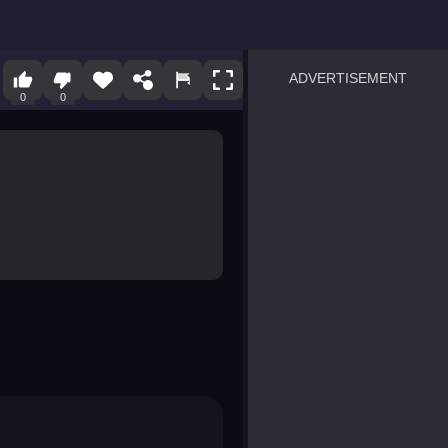
ADVERTISEMENT
0
0
sprunki
Blocky Blast!
smash it
notice the difference
temple run 2
spot the differences
silly sky
pirate heroes sea battles
market sort
super match find all pairs
roper
sausage flip
save the fish
zombie hunter survival
shape shifting race
nuts and bolts screw puzzl
8 ball billiards classic
ball racing 3d
block puzzle adventure
blumgi slime
breakoid
bricks breaker
bubble pop! puzzle game 
conquer us
uard
zombie plague
craft conflict
tampede
basket blitz
triple goods sort
bubble fall
tower bubble
pop jewels
pop the towers
candy pop blast
tiles hop
smash colors
dancing road
master chess