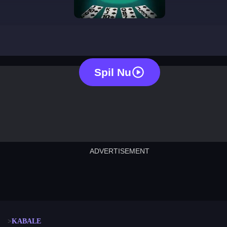
solitaire
Spil Nu
ADVERTISEMENT
cut the rope
neon tower
crown g
lict
subway surfers
rabbit samurai
rodeo s
KABALE