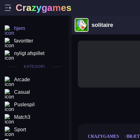
C
r
a
z
y
g
a
m
e
s
solitaire
hjem
favoritter
nyligt afspillet
KATEGORI
Arcade
Casual
Puslespil
merge coin
fat to fit
stack defence
craft conf
Match3
Sport
CRAZYGAMES
BRÆT