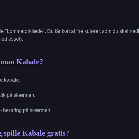
ale "Lommetørklæde". Du får kort af fire kulører, som du skal nedb
med esset).
r man Kabale?
lle kabale.
 klik på skærmen.
l - berøring på skærmen.
 spille Kabale gratis?