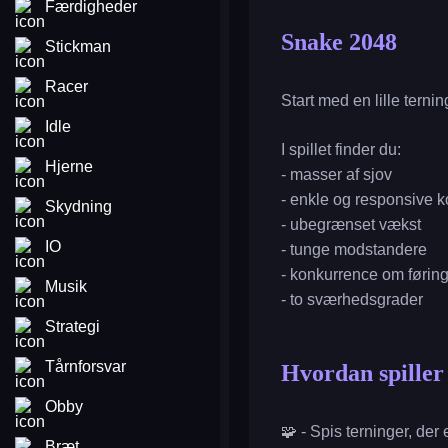
Færdigheder
Snake 2048
Stickman
Racer
Start med en lille tern
Idle
I spillet finder du:
Hjerne
- masser af sjov
- enkle og responsive ko
Skydning
- ubegrænset vækst
IO
- tunge modstandere
- konkurrence om førin
Musik
- to sværhedsgrader
Strategi
Tårnforsvar
Hvordan spille
Obby
🧩 - Spis terninger, der
Bræt