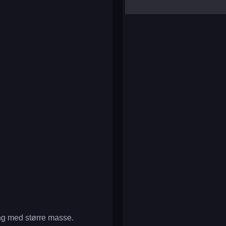
yalla ludo
reversi
klondike solitaire
ning med større masse.