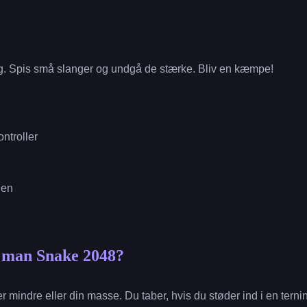
ing. Spis små slanger og undgå de stærke. Bliv en kæmpe!
ntroller
gen
r man Snake 2048?
 er mindre eller din masse. Du taber, hvis du støder ind i en ter