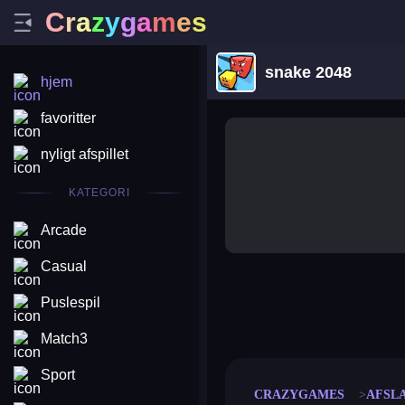
C
r
a
z
y
g
a
m
e
s
snake 2048
hjem
favoritter
nyligt afspillet
KATEGORI
Arcade
Casual
Puslespil
merge coin
fat to fit
stack defence
craft conf
Match3
Sport
CRAZYGAMES
AFSL