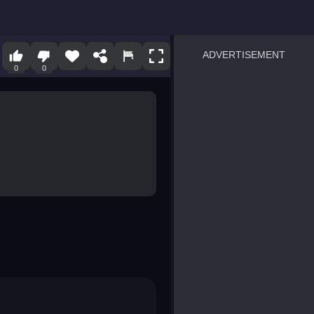
ADVERTISEMENT
0
0
sprunki
Blocky Blast!
smash it
notice the difference
temple run 2
spot the differences
silly sky
pirate heroes sea battles
market sort
super match find all pairs
roper
sausage flip
save the fish
zombie hunter survival
shape shifting race
nuts and bolts screw puzzl
8 ball billiards classic
ball racing 3d
block puzzle adventure
blumgi slime
breakoid
bricks breaker
bubble pop! puzzle game 
conquer us
uard
zombie plague
craft conflict
tampede
basket blitz
triple goods sort
bubble fall
tower bubble
pop jewels
pop the towers
candy pop blast
tiles hop
smash colors
dancing road
master chess