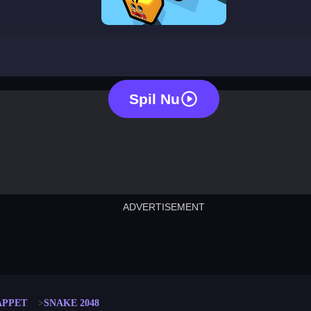
snake 2048
Spil Nu
ADVERTISEMENT
cut the rope
neon tower
crown g
lict
subway surfers
rabbit samurai
rodeo s
APPET
SNAKE 2048