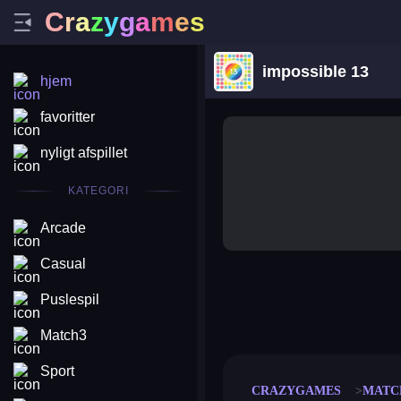
C
r
a
z
y
g
a
m
e
s
impossible 13
hjem
favoritter
nyligt afspillet
KATEGORI
Arcade
Casual
Puslespil
merge coin
fat to fit
stack defence
craft conf
Match3
Sport
CRAZYGAMES
MATC