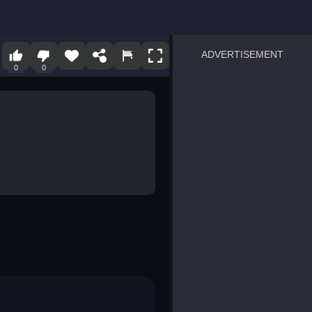
ADVERTISEMENT
0
0
sprunki
Blocky Blast!
smash it
notice the difference
temple run 2
spot the differences
silly sky
pirate heroes sea battles
market sort
super match find all pairs
roper
sausage flip
save the fish
zombie hunter survival
shape shifting race
nuts and bolts screw puzzl
8 ball billiards classic
ball racing 3d
block puzzle adventure
blumgi slime
breakoid
bricks breaker
bubble pop! puzzle game 
conquer us
uard
zombie plague
craft conflict
tampede
basket blitz
triple goods sort
bubble fall
tower bubble
pop jewels
pop the towers
candy pop blast
tiles hop
smash colors
dancing road
master chess