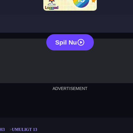
impossible 13
Spil Nu
ADVERTISEMENT
cut the rope
neon tower
crown g
lict
subway surfers
rabbit samurai
rodeo s
H3
UMULIGT 13