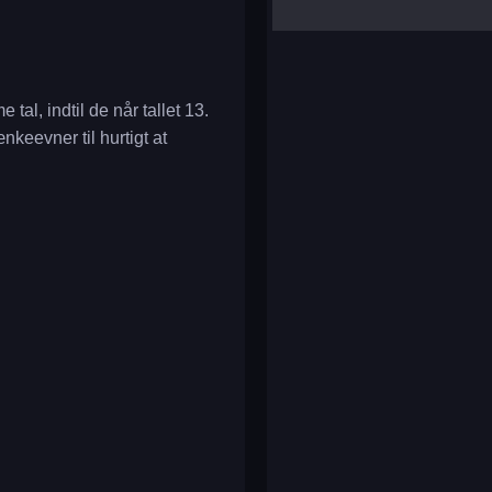
yalla ludo
reversi
klondike solitaire
tal, indtil de når tallet 13.
keevner til hurtigt at