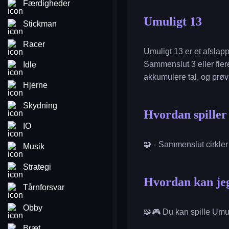
Færdigheder
Umuligt 13
Stickman
Racer
Umuligt 13 er et afslapp
Sammenslut 3 eller flere
Idle
akkumulere tal, og prøv
Hjerne
Skydning
Hvordan spille
IO
🧩 - Sammenslut cirkle
Musik
Strategi
Hvordan kan jeg
Tårnforsvar
Obby
🧩🎮 Du kan spille Umu
Bræt