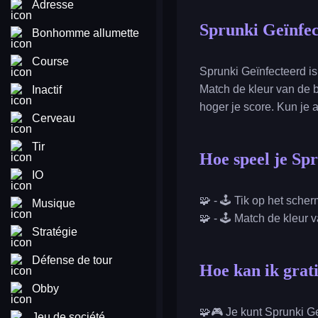
Adresse
Sprunki Geïnfe
Bonhomme allumette
Course
Sprunki Geïnfecteerd is
Match de kleur van de b
Inactif
hoger je score. Kun je
Cerveau
Tir
Hoe speel je Sp
IO
🧩 - 🕹️ Tik op het sche
Musique
🧩 - 🕹️ Match de kleur 
Stratégie
Défense de tour
Hoe kan ik grat
Obby
🧩🎮 Je kunt Sprunki G
Jeu de société