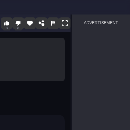
ADVERTISEMENT
0
0
sprunki
Blocky Blast!
smash it
notice the difference
temple run 2
spot the differences
silly sky
pirate heroes sea battles
market sort
super match find all pairs
roper
sausage flip
save the fish
zombie hunter survival
shape shifting race
nuts and bolts screw puzzl
8 ball billiards classic
ball racing 3d
block puzzle adventure
blumgi slime
breakoid
bricks breaker
bubble pop! puzzle game 
conquer us
uard
zombie plague
craft conflict
tampede
basket blitz
triple goods sort
bubble fall
tower bubble
pop jewels
pop the towers
candy pop blast
tiles hop
smash colors
dancing road
master chess