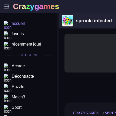
C
r
a
z
y
g
a
m
e
s
sprunki infected
accueil
favoris
récemment joué
CATÉGORIE
Arcade
Décontracté
Puzzle
merge coin
fat to fit
stack defence
craft conf
Match3
Sport
CRAZYGAMES
SPRU