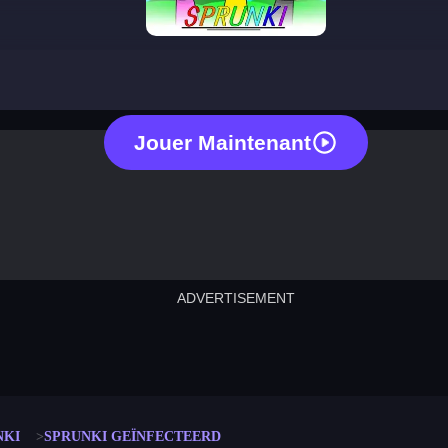
sprunki infected
Jouer Maintenant
ADVERTISEMENT
cut the rope
neon tower
crown g
lict
subway surfers
rabbit samurai
rodeo s
NKI
SPRUNKI GEÏNFECTEERD