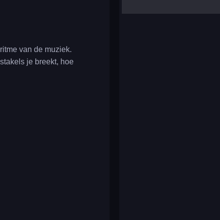
yalla ludo
reversi
klondike solitaire
 ritme van de muziek.
takels je breekt, hoe