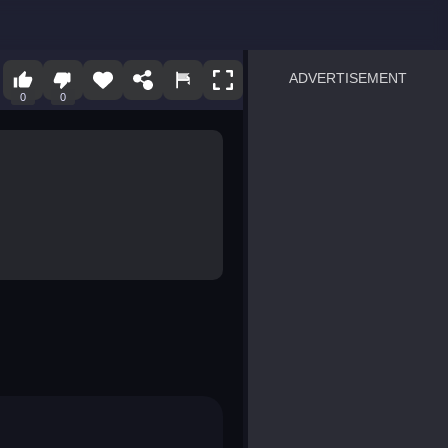
ADVERTISEMENT
0
0
sprunki
Blocky Blast!
smash it
notice the difference
temple run 2
spot the differences
silly sky
pirate heroes sea battles
market sort
super match find all pairs
roper
sausage flip
save the fish
zombie hunter survival
shape shifting race
nuts and bolts screw puzzl
8 ball billiards classic
ball racing 3d
block puzzle adventure
blumgi slime
breakoid
bricks breaker
bubble pop! puzzle game 
conquer us
uard
zombie plague
craft conflict
tampede
basket blitz
triple goods sort
bubble fall
tower bubble
pop jewels
pop the towers
candy pop blast
tiles hop
smash colors
dancing road
master chess