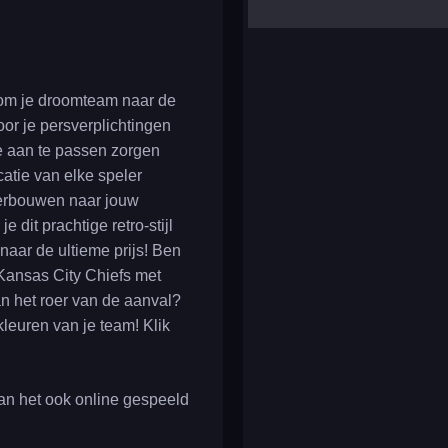
yalla ludo
reversi
klondike solitaire
 om je droomteam naar de
oor je persverplichtingen
e aan te passen zorgen
ocatie van elke speler
herbouwen naar jouw
dit prachtige retro-stijl
aar de ultieme prijs! Ben
 Kansas City Chiefs met
n het roer van de aanval?
leuren van je team! Klik
an het ook online gespeeld