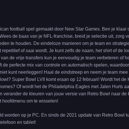
ican football spel gemaakt door New Star Games. Ben je klaar
Wees de baas van je NFL-franchise, breid je selectie uit, zorg v
reden te houden. De eindeloze manieren om je team en strategi
 repetitief of saai wordt. Je kunt zelfs de naam, het shirt of de l
van de vrije transfers kun je eenvoudig je team verbeteren of 
 de perfecte mix van controle en automatisch spelen, waardoor je 
et kunt neerleggen! Haal de eindstreep en neem je team mee n
Bowl? Super Bowl LVII komt eraan op 12 februari! Wordt het de
homes? Of wordt het de Philadelphia Eagles met Jalen Hurts aa
en verander de kleuren van jouw versie van Retro Bowl naar de k
et hoofdmenu om te wisselen!
d worden op je PC. En sinds de 2021 update van Retro Bowl k
elefoon en tablet!