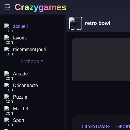
C
r
a
z
y
g
a
m
e
s
retro bowl
accueil
favoris
récemment joué
CATÉGORIE
Arcade
Décontracté
Puzzle
merge coin
fat to fit
stack defence
craft conf
Match3
Sport
CRAZYGAMES
SPOR