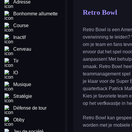
Adresse
Retro Bowl
Bonhomme allumette
Course
Retro Bowl is een Amer
overwinning te leiden? 
Inactif
om je team en fans tev
Cerveau
ervoor dat het spel nooit
aanpassen! Met behulp 
Tir
smaak. Retro Bowl heeft
IO
teammanagement spel ni
je klaar voor de Super 
Musique
quarterback Patrick Ma
Kies je favoriete team 
Stratégie
op het verfkwastje in h
Défense de tour
Retro Bowl kan gespeel
Obby
worden met je mobiele t
Jeu de société