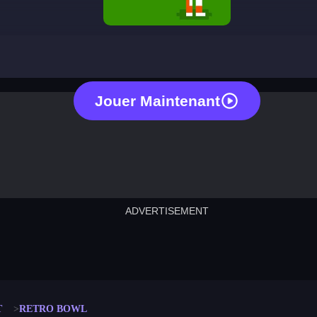
retro bowl
Jouer Maintenant
ADVERTISEMENT
cut the rope
neon tower
crown g
lict
subway surfers
rabbit samurai
rodeo s
T
RETRO BOWL