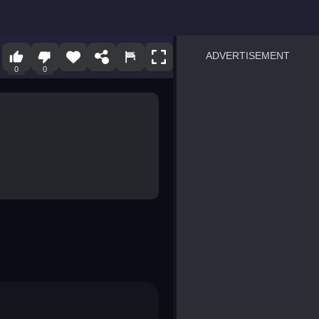
ADVERTISEMENT
0
0
sprunki
Blocky Blast!
smash it
notice the difference
temple run 2
spot the differences
silly sky
pirate heroes sea battles
market sort
super match find all pairs
roper
sausage flip
save the fish
zombie hunter survival
shape shifting race
nuts and bolts screw puzzl
8 ball billiards classic
ball racing 3d
block puzzle adventure
blumgi slime
breakoid
bricks breaker
bubble pop! puzzle game 
conquer us
uard
zombie plague
craft conflict
tampede
basket blitz
triple goods sort
bubble fall
tower bubble
pop jewels
pop the towers
candy pop blast
tiles hop
smash colors
dancing road
master chess