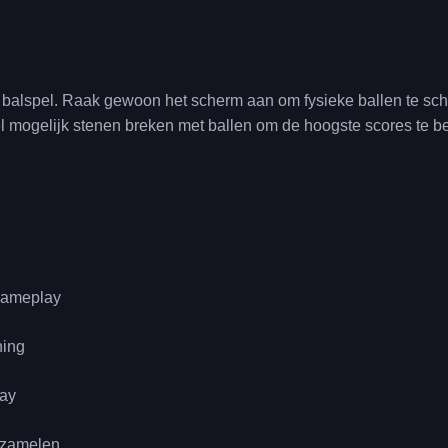
 balspel. Raak gewoon het scherm aan om fysieke ballen te schi
l mogelijk stenen breken met ballen om de hoogste scores te be
gameplay
ning
lay
rzamelen