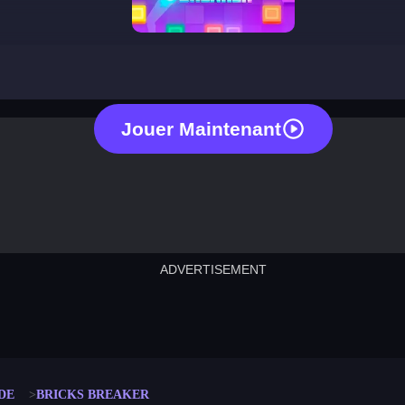
bricks breaker
Jouer Maintenant
ADVERTISEMENT
cut the rope
neon tower
crown g
lict
subway surfers
rabbit samurai
rodeo s
DE
BRICKS BREAKER