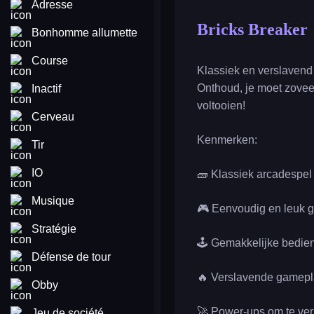
Adresse
Bricks Breaker
Bonhomme allumette
Course
Klassiek en verslavend
Onthoud, je moet zovee
Inactif
voltooien!
Cerveau
Kenmerken:
Tir
IO
🧱 Klassiek arcadespel
Musique
🎮 Eenvoudig en leuk 
Stratégie
🕹️ Gemakkelijke bedie
Défense de tour
🔥 Verslavende gamep
Obby
🚀 Power-ups om te ve
Jeu de société