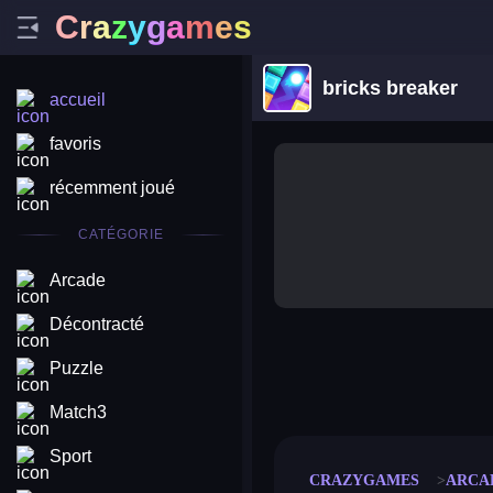
C
r
a
z
y
g
a
m
e
s
bricks breaker
accueil
favoris
récemment joué
CATÉGORIE
Arcade
Décontracté
Puzzle
merge coin
fat to fit
stack defence
craft conf
Match3
Sport
CRAZYGAMES
ARCA