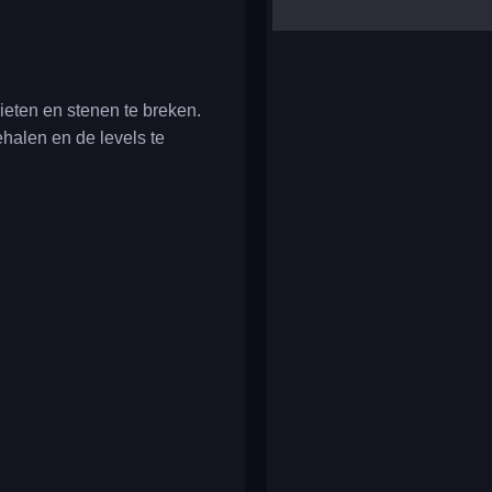
yalla ludo
reversi
klondike solitaire
eten en stenen te breken.
halen en de levels te