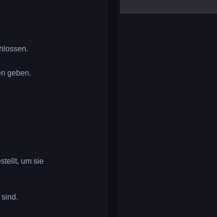
yalla ludo
reversi
klondike solitaire
hlossen.
en geben.
tellt, um sie
sind.