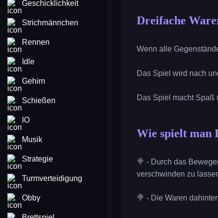
Geschicklichkeit
Dreifache Ware
Strichmännchen
Rennen
Wenn alle Gegenstände 
Idle
Das Spiel wird nach un
Gehirn
Das Spiel macht Spaß u
Schießen
IO
Wie spielt man 
Musik
Strategie
🍭 - Durch das Bewegen
verschwinden zu lasse
Turmverteidigung
Obby
🍭 - Die Waren dahinte
Brettspiel