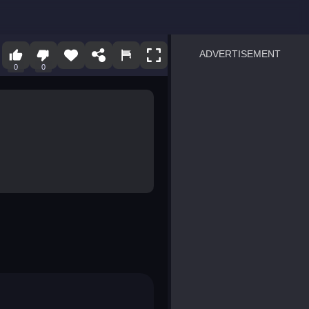
ADVERTISEMENT
0
0
sprunki
Blocky Blast!
smash it
notice the difference
temple run 2
spot the differences
silly sky
pirate heroes sea battles
market sort
super match find all pairs
roper
sausage flip
save the fish
zombie hunter survival
shape shifting race
nuts and bolts screw puzzl
8 ball billiards classic
ball racing 3d
block puzzle adventure
blumgi slime
breakoid
bricks breaker
bubble pop! puzzle game 
conquer us
uard
zombie plague
craft conflict
tampede
basket blitz
triple goods sort
bubble fall
tower bubble
pop jewels
pop the towers
candy pop blast
tiles hop
smash colors
dancing road
master chess