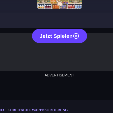
triple goods sort
Jetzt Spielen
ADVERTISEMENT
cut the rope
neon tower
crown g
lict
subway surfers
rabbit samurai
rodeo s
H3
DREIFACHE WARENSORTIERUNG