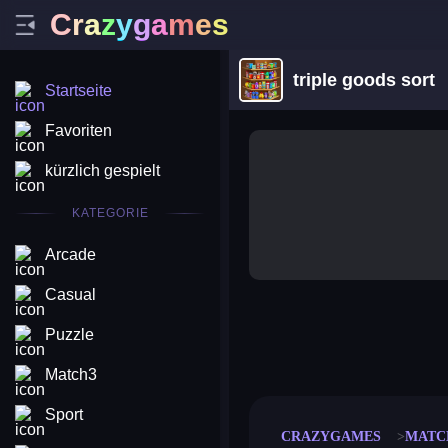
C
r
a
z
y
g
a
m
e
s
triple goods sort
Startseite
Favoriten
kürzlich gespielt
KATEGORIE
Arcade
Casual
Puzzle
merge coin
fat to fit
stack defence
craft conf
Match3
Sport
CRAZYGAMES
MATC