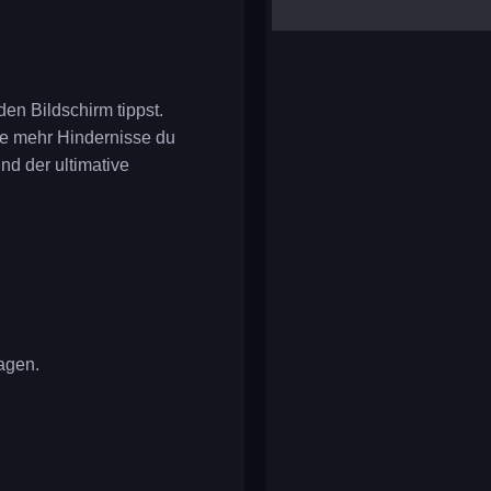
yalla ludo
reversi
klondike solitaire
en Bildschirm tippst.
Je mehr Hindernisse du
nd der ultimative
lagen.