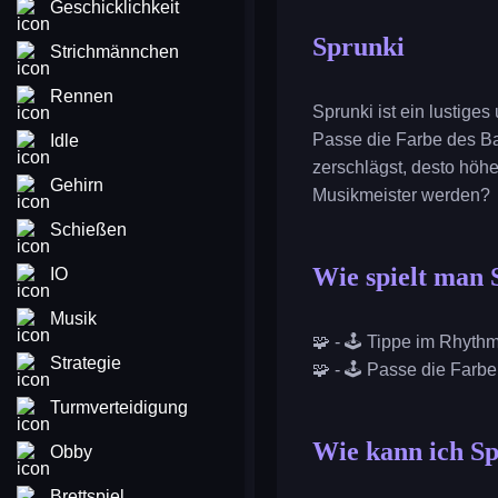
Geschicklichkeit
Sprunki
Strichmännchen
Rennen
Sprunki ist ein lustige
Passe die Farbe des Ba
Idle
zerschlägst, desto höhe
Gehirn
Musikmeister werden?
Schießen
Wie spielt man 
IO
Musik
🧩 - 🕹️ Tippe im Rhyth
Strategie
🧩 - 🕹️ Passe die Farb
Turmverteidigung
Wie kann ich Sp
Obby
Brettspiel