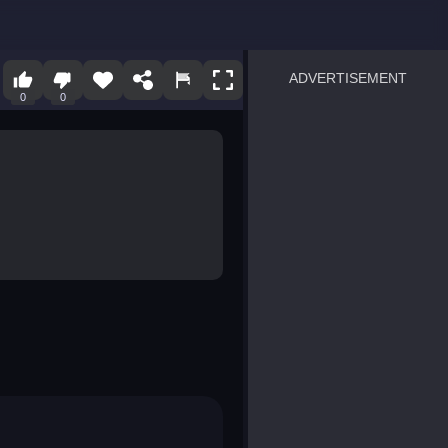
ADVERTISEMENT
0
0
sprunki
Blocky Blast!
smash it
notice the difference
temple run 2
spot the differences
silly sky
pirate heroes sea battles
market sort
super match find all pairs
roper
sausage flip
save the fish
zombie hunter survival
shape shifting race
nuts and bolts screw puzzl
8 ball billiards classic
ball racing 3d
block puzzle adventure
blumgi slime
breakoid
bricks breaker
bubble pop! puzzle game 
conquer us
uard
zombie plague
craft conflict
tampede
basket blitz
triple goods sort
bubble fall
tower bubble
pop jewels
pop the towers
candy pop blast
tiles hop
smash colors
dancing road
master chess