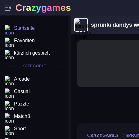
C
r
a
z
y
g
a
m
e
s
sprunki dandys w
Startseite
Favoriten
kürzlich gespielt
KATEGORIE
Arcade
Casual
Puzzle
merge coin
fat to fit
stack defence
craft conf
Match3
Sport
CRAZYGAMES
SPRU