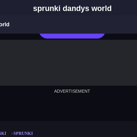
sprunki dandys world
orld
Jetzt Spielen
ADVERTISEMENT
cut the rope
neon tower
crown g
lict
subway surfers
rabbit samurai
rodeo s
NKI
SPRUNKI