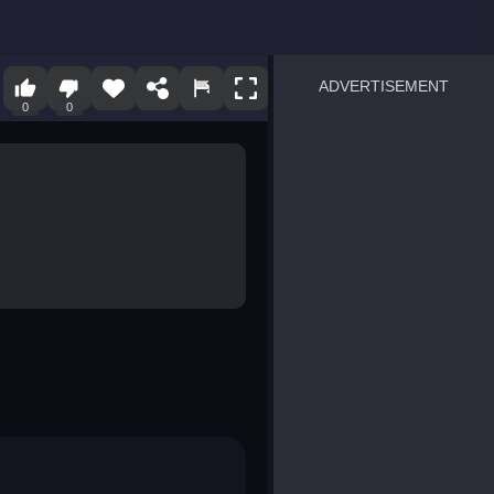
ADVERTISEMENT
0
0
sprunki
Blocky Blast!
smash it
notice the difference
temple run 2
spot the differences
silly sky
pirate heroes sea battles
market sort
super match find all pairs
roper
sausage flip
save the fish
zombie hunter survival
shape shifting race
nuts and bolts screw puzzl
8 ball billiards classic
ball racing 3d
block puzzle adventure
blumgi slime
breakoid
bricks breaker
bubble pop! puzzle game 
conquer us
uard
zombie plague
craft conflict
tampede
basket blitz
triple goods sort
bubble fall
tower bubble
pop jewels
pop the towers
candy pop blast
tiles hop
smash colors
dancing road
master chess