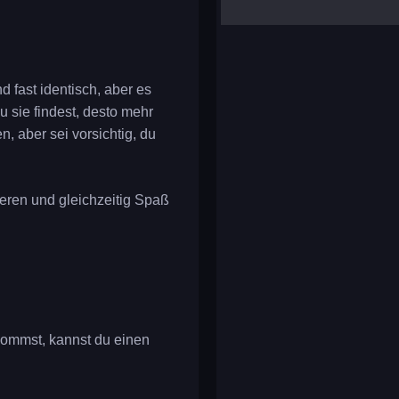
yalla ludo
reversi
klondike solitaire
d fast identisch, aber es
du sie findest, desto mehr
 aber sei vorsichtig, du
ieren und gleichzeitig Spaß
erkommst, kannst du einen