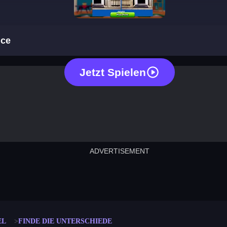
notice the difference
nce
Jetzt Spielen
ADVERTISEMENT
cut the rope
neon tower
crown g
lict
subway surfers
rabbit samurai
rodeo s
EL
FINDE DIE UNTERSCHIEDE