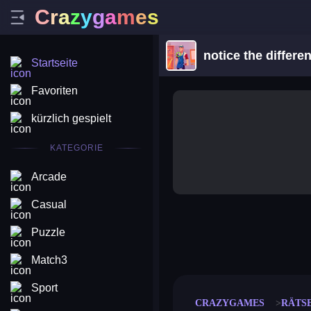
C
r
a
z
y
g
a
m
e
s
notice the differe
Startseite
Favoriten
kürzlich gespielt
KATEGORIE
Arcade
Casual
Puzzle
merge coin
fat to fit
stack defence
craft conf
Match3
Sport
CRAZYGAMES
RÄTS