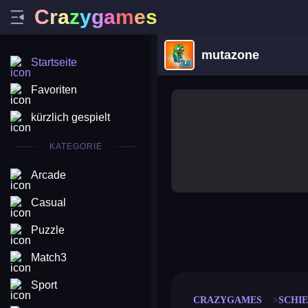
C
r
a
z
y
g
a
m
e
s
mutazone
Startseite
Favoriten
kürzlich gespielt
KATEGORIE
Arcade
Casual
Puzzle
merge coin
fat to fit
stack defence
craft conf
Match3
Sport
CRAZYGAMES
SCHIE