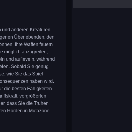
yalla ludo
reversi
klondike solitaire
en und anderen Kreaturen
eigenen Überlebenden, den
önnen. Ihre Waffen feuern
ie möglich anzugreifen,
ln und aufleveln, während
elen. Sobald Sie genug
se, wie Sie das Spiel
 Konsequenzen haben wird.
ur die besten Fähigkeiten
iffskraft, vergrößerten
er, dass Sie die Truhen
ten Horden in Mutazone