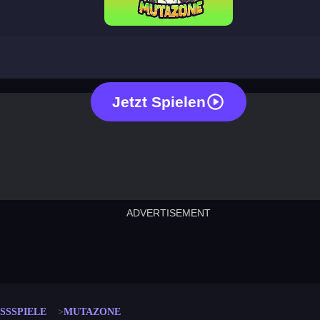
mutazone
Jetzt Spielen
ADVERTISEMENT
cut the rope
neon tower
crown g
lict
subway surfers
rabbit samurai
rodeo s
SSSPIELE
MUTAZONE