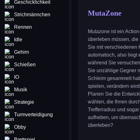
Geschicklichkeit
MutaZone
Strichmännchen
Rennen
Mutazone ist ein Actio
überleben müssen, die
Idle
Sie mit verschiedenen 
Gehirn
automatisch, also liegt
während Sie versuchen
Schießen
Sie unzählige Gegner n
IO
Schleim gesammelt haben
spielen, verändern wir
Musik
Planen Sie die Entwickl
wählen, die Ihnen durch
Strategie
Trefferradius und sogar
Turmverteidigung
aufheben, um überrasc
überleben?
Obby
Brettspiel