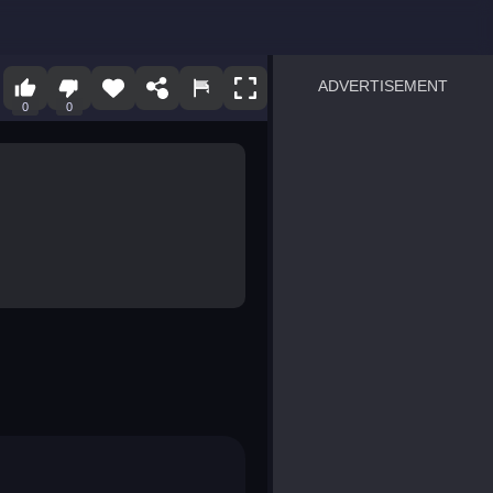
ADVERTISEMENT
0
0
sprunki
Blocky Blast!
smash it
notice the difference
temple run 2
spot the differences
silly sky
pirate heroes sea battles
market sort
super match find all pairs
roper
sausage flip
save the fish
zombie hunter survival
shape shifting race
nuts and bolts screw puzzl
8 ball billiards classic
ball racing 3d
block puzzle adventure
blumgi slime
breakoid
bricks breaker
bubble pop! puzzle game 
conquer us
uard
zombie plague
craft conflict
tampede
basket blitz
triple goods sort
bubble fall
tower bubble
pop jewels
pop the towers
candy pop blast
tiles hop
smash colors
dancing road
master chess