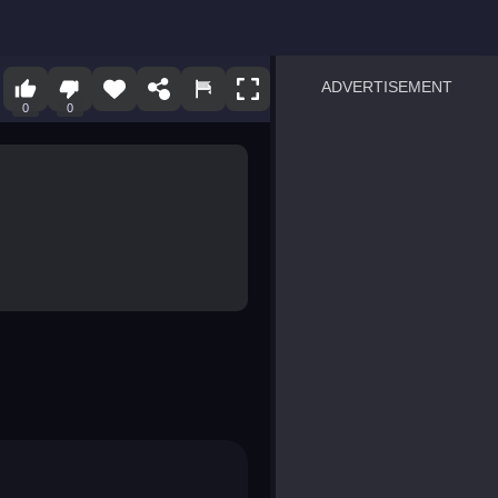
3d
ADVERTISEMENT
0
0
sprunki
Blocky Blast!
smash it
notice the difference
temple run 2
spot the differences
silly sky
pirate heroes sea battles
market sort
super match find all pairs
roper
sausage flip
save the fish
zombie hunter survival
shape shifting race
nuts and bolts screw puzzl
8 ball billiards classic
ball racing 3d
block puzzle adventure
blumgi slime
breakoid
bricks breaker
bubble pop! puzzle game 
conquer us
uard
zombie plague
craft conflict
tampede
basket blitz
triple goods sort
bubble fall
tower bubble
pop jewels
pop the towers
candy pop blast
tiles hop
smash colors
dancing road
master chess