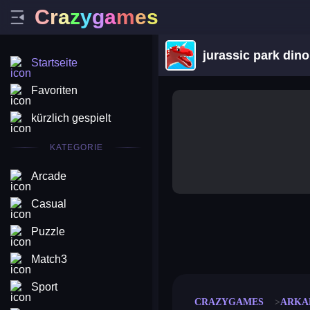
C
r
a
z
y
g
a
m
e
s
jurassic park dino
Startseite
Favoriten
kürzlich gespielt
KATEGORIE
Arcade
Casual
Puzzle
merge coin
fat to fit
stack defence
craft conf
Match3
Sport
CRAZYGAMES
ARKA