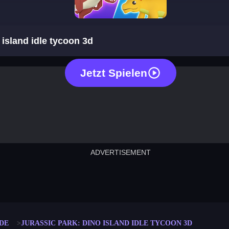
jurassic park dino island idle tycoon 
 island idle tycoon 3d
Jetzt Spielen
ADVERTISEMENT
cut the rope
neon tower
crown g
lict
subway surfers
rabbit samurai
rodeo s
DE
JURASSIC PARK: DINO ISLAND IDLE TYCOON 3D