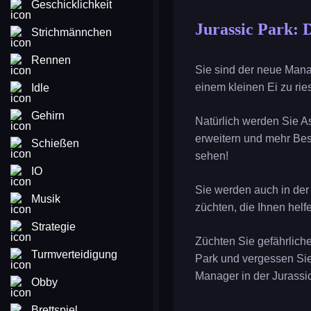
Geschicklichkeit
Jurassic Park: 
Strichmännchen
Rennen
Sie sind der neue Mana
einem kleinen Ei zu rie
Idle
Gehirn
Natürlich werden Sie A
erweitern und mehr Bes
Schießen
sehen!
IO
Sie werden auch in der
Musik
züchten, die Ihnen helf
Strategie
Züchten Sie gefährlich
Turmverteidigung
Park und vergessen Sie 
Manager in der Jurassi
Obby
Brettspiel